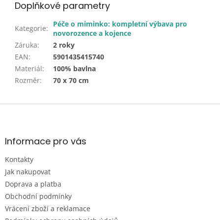
Doplňkové parametry
Péče o miminko: kompletní výbava pro
Kategorie
:
novorozence a kojence
Záruka
:
2 roky
EAN
:
5901435415740
Materiál
:
100% bavlna
Rozměr
:
70 x 70 cm
Z
á
p
a
Informace pro vás
t
Kontakty
í
Jak nakupovat
Doprava a platba
Obchodní podmínky
Vrácení zboží a reklamace