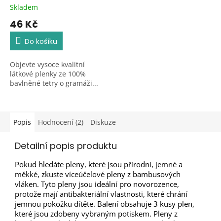
Skladem
Průměrné
hodnocení
46 Kč
produktu
je
Do košíku
5,0
z
Objevte vysoce kvalitní
5
látkové plenky ze 100%
hvězdiček.
bavlněné tetry o gramáži...
Popis
Hodnocení (2)
Diskuze
Detailní popis produktu
Pokud hledáte pleny, které jsou přírodní, jemné a
měkké, zkuste víceúčelové pleny z bambusových
vláken. Tyto pleny jsou ideální pro novorozence,
protože mají antibakteriální vlastnosti, které chrání
jemnou pokožku dítěte. Balení obsahuje 3 kusy plen,
které jsou zdobeny vybraným potiskem. Pleny z