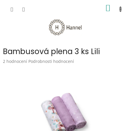
Přejít
NÁKUP
na
obsah
KOŠÍK
Bambusová plena 3 ks Lili
Průměrné
2 hodnocení
Podrobnosti hodnocení
hodnocení
produktu
je
5,0
z
5
hvězdiček.