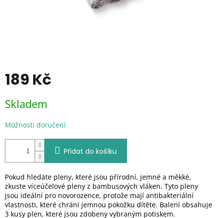
189 Kč
Měrná
Skladem
cena:
Možnosti doručení
Přidat do košíku
Pokud hledáte pleny, které jsou přírodní, jemné a měkké,
zkuste víceúčelové pleny z bambusových vláken. Tyto pleny
jsou ideální pro novorozence, protože mají antibakteriální
vlastnosti, které chrání jemnou pokožku dítěte. Balení obsahuje
3 kusy plen, které jsou zdobeny vybraným potiskem.