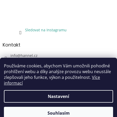
Sledovat na Instagramu
Kontakt
info
@
hannel.cz
+420733345621
Používáme cookies, abychom Vám umožnili pohodlné
Sledujte nás!
prohlížení webu a díky analýze provozu webu neustále
zlepšovali jeho funkce, výkon a použitelnost.
Více
hannel.cz
informací
Nastavení
Vytvořil Shoptet
Souhlasím
Copyright 2026
Hannel
. Všechna práva vyhrazena.