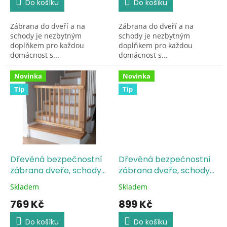
Do košíku
Do košíku
5,0
5,0
z
z
Zábrana do dveří a na
Zábrana do dveří a na
5
5
schody je nezbytným
schody je nezbytným
hvězdiček.
hvězdiček.
doplňkem pro každou
doplňkem pro každou
domácnost s...
domácnost s...
Novinka
Novinka
Tip
Tip
Dřevěná bezpečnostní
Dřevěná bezpečnostní
zábrana dveře, schody
zábrana dveře, schody
72-122 cm výška 68 cm
72-122 cm výška 74 cm
Skladem
Skladem
Průměrné
Průměrné
hodnocení
hodnocení
769 Kč
899 Kč
produktu
produktu
je
je
Do košíku
Do košíku
5,0
5,0