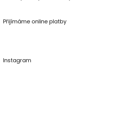
p
i
s
u
Přijímáme online platby
Instagram