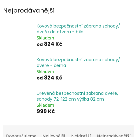
Nejprodávanější
Kovová bezpečnostní zábrana schody/
dveře do otvoru - bílá
Skladem
824 Kč
od
Kovová bezpečnostní zábrana schody/
dveře - černá
Skladem
824 Kč
od
Dřevěná bezpečnostní zábrana dveře,
schody 72-122 cm výška 82 cm
Skladem
999 Kč
Ř
a
Doporučujeme
Nejlevnější
Nejdražší
Nejprodávanější