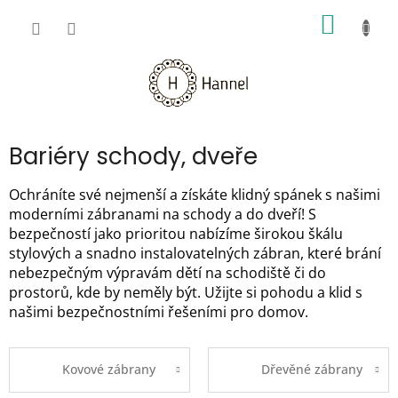
Přejít
NÁKUP
na
obsah
KOŠÍK
Bariéry schody, dveře
Ochráníte své nejmenší a získáte klidný spánek s našimi
moderními zábranami na schody a do dveří! S
bezpečností jako prioritou nabízíme širokou škálu
stylových a snadno instalovatelných zábran, které brání
nebezpečným výpravám dětí na schodiště či do
prostorů, kde by neměly být. Užijte si pohodu a klid s
našimi bezpečnostními řešeními pro domov.
Kovové zábrany
Dřevěné zábrany