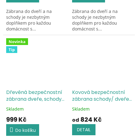
z
z
Zábrana do dveří a na
Zábrana do dveří a na
5
5
schody je nezbytným
schody je nezbytným
hvězdiček.
hvězdiček.
doplňkem pro každou
doplňkem pro každou
domácnost s...
domácnost s...
Novinka
Tip
Dřevěná bezpečnostní
Kovová bezpečnostní
zábrana dveře, schody
zábrana schody/ dveře
72-122 cm výška 82 cm
- černá
Skladem
Skladem
Průměrné
Průměrné
hodnocení
hodnocení
999 Kč
824 Kč
od
produktu
produktu
je
je
DETAIL
Do košíku
5,0
4,7