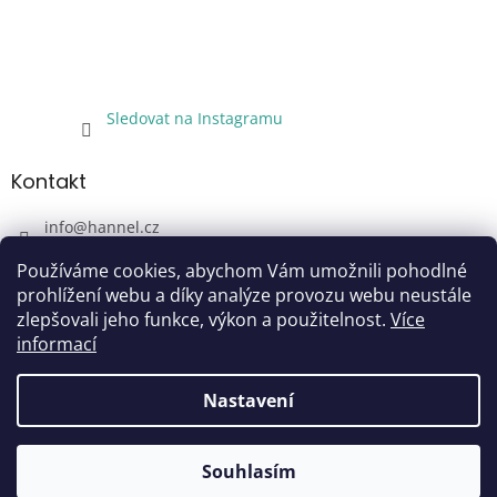
Sledovat na Instagramu
Kontakt
info
@
hannel.cz
+420733345621
Používáme cookies, abychom Vám umožnili pohodlné
Sledujte nás!
prohlížení webu a díky analýze provozu webu neustále
zlepšovali jeho funkce, výkon a použitelnost.
Více
hannel.cz
informací
Nastavení
Vytvořil Shoptet
Souhlasím
Copyright 2026
Hannel
. Všechna práva vyhrazena.