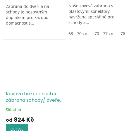
z
z
Naše kovová zábrana s
Zábrana do dveří a na
5
5
plastovými konektory
schody je nezbytným
hvězdiček.
hvězdiček.
navržena speciálně pro
doplňkem pro každou
schody a...
domácnost s...
63 - 70 cm
70 - 77 cm
76 - 
Kovová bezpečnostní
zábrana schody/ dveře
do otvoru - bílá
Skladem
Průměrné
hodnocení
824 Kč
od
produktu
je
DETAIL