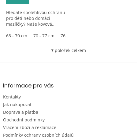
5,0
z
Hledáte spolehlivou ochranu
5
pro děti nebo domácí
hvězdiček.
mazlíčky? Naše kovová...
63 - 70 cm
70 - 77 cm
76 - 83 cm
83 - 90 cm
90 - 97 cm
7
položek celkem
O
v
l
Z
á
á
d
p
a
a
Informace pro vás
c
t
í
Kontakty
í
p
r
Jak nakupovat
v
Doprava a platba
k
Obchodní podmínky
y
Vrácení zboží a reklamace
v
ý
Podmínky ochrany osobních údajů