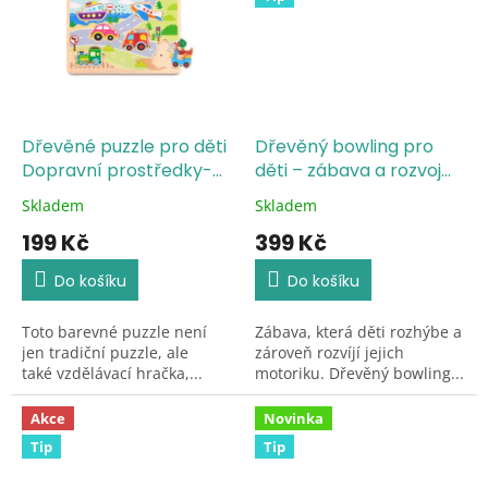
Dřevěné puzzle pro děti
Dřevěný bowling pro
Dopravní prostředky-
děti – zábava a rozvoj
auta
motoriky od 3 let
Skladem
Skladem
Průměrné
Průměrné
hodnocení
hodnocení
199 Kč
399 Kč
produktu
produktu
je
je
Do košíku
Do košíku
5,0
5,0
z
z
Toto barevné puzzle není
Zábava, která děti rozhýbe a
5
5
jen tradiční puzzle, ale
zároveň rozvíjí jejich
hvězdiček.
hvězdiček.
také vzdělávací hračka,...
motoriku. Dřevěný bowling...
Akce
Novinka
Tip
Tip