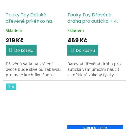
Tooky Toy Dětské
Tooky Toy Dřevěná
dřevěné prkénko na
dráha pro autíčka + 4
krájení ovoce
auta
Skladem
Skladem
Průměrné
Průměrné
hodnocení
hodnocení
219 Kč
469 Kč
produktu
produktu
je
je
Do košíku
Do košíku
5,0
5,0
z
z
Dřevěná sada na krájení
Barevná dřevěná dráha pro
5
5
ovoce bude skvělou zábavou
autíčka vám umožní naučit
hvězdiček.
hvězdiček.
pro malé kuchtíky. Sada...
se některé zákony fyziky...
Tip
299 Kč
–13 %