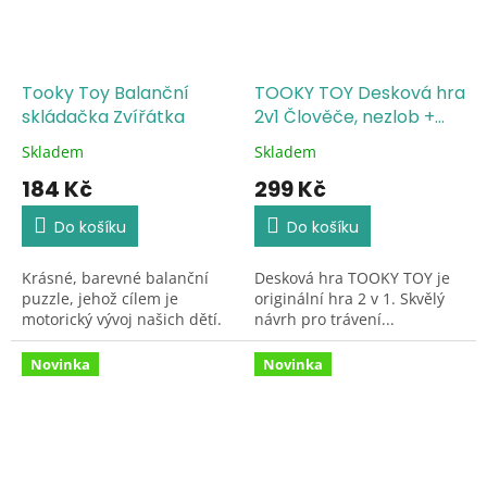
Tooky Toy Balanční
TOOKY TOY Desková hra
skládačka Zvířátka
2v1 Člověče, nezlob +
Osvoboď zvířata
Skladem
Skladem
Průměrné
Průměrné
hodnocení
hodnocení
184 Kč
299 Kč
produktu
produktu
je
je
Do košíku
Do košíku
5,0
5,0
z
z
Krásné, barevné balanční
Desková hra TOOKY TOY je
5
5
puzzle, jehož cílem je
originální hra 2 v 1. Skvělý
hvězdiček.
hvězdiček.
motorický vývoj našich dětí.
návrh pro trávení...
Novinka
Novinka