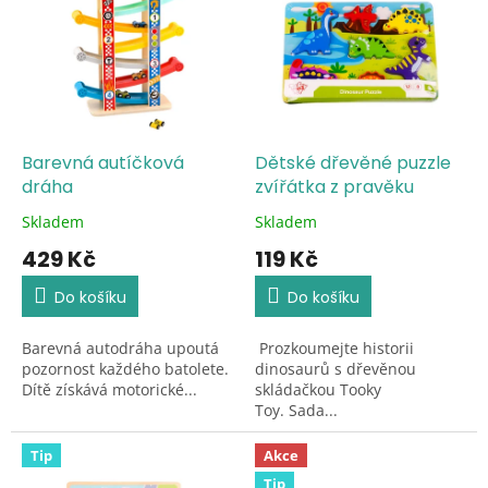
r
p
o
i
d
s
u
p
k
r
t
o
ů
d
Barevná autíčková
Dětské dřevěné puzzle
u
dráha
zvířátka z pravěku
k
Skladem
Skladem
Průměrné
Průměrné
t
hodnocení
hodnocení
429 Kč
119 Kč
ů
produktu
produktu
je
je
Do košíku
Do košíku
5,0
5,0
z
z
Barevná autodráha upoutá
Prozkoumejte historii
5
5
pozornost každého batolete.
dinosaurů s dřevěnou
hvězdiček.
hvězdiček.
Dítě získává motorické...
skládačkou Tooky
Toy. Sada...
Tip
Akce
Tip