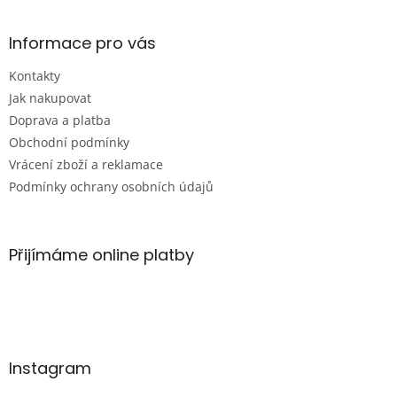
c
á
n
í
p
í
p
a
Informace pro vás
r
t
v
Kontakty
í
k
Jak nakupovat
y
v
Doprava a platba
ý
Obchodní podmínky
p
Vrácení zboží a reklamace
i
s
Podmínky ochrany osobních údajů
u
Přijímáme online platby
Instagram