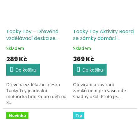
Tooky Toy – Dřevěná
Tooky Toy Aktivity Board
vzdělávací deska se
se zámky domácí
zámky a aktivitami
mazlíčci
Skladem
Skladem
Průměrné
Průměrné
hodnocení
hodnocení
289 Kč
369 Kč
produktu
produktu
je
je
Do košíku
Do košíku
5,0
5,0
z
z
Dřevěná vzdělávací deska
Otevírání a zavírání
5
5
Tooky Toy je ideální
zámků není pro vaše dítě
hvězdiček.
hvězdiček.
motorická hračka pro děti od
snadný úkol! Proto je...
3...
Novinka
Tip