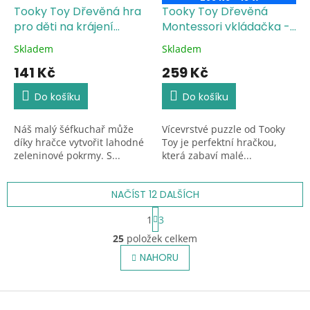
Tooky Toy Dřevěná hra
Tooky Toy Dřevěná
pro děti na krájení
Montessori vkládačka -
zeleniny 6 ks
Safari zvířata
Skladem
Skladem
Průměrné
Průměrné
hodnocení
hodnocení
141 Kč
259 Kč
produktu
produktu
je
je
Do košíku
Do košíku
5,0
5,0
z
z
Náš malý šéfkuchař může
Vícevrstvé puzzle od Tooky
5
5
díky hračce vytvořit lahodné
Toy je perfektní hračkou,
hvězdiček.
hvězdiček.
zeleninové pokrmy. S...
která zabaví malé...
NAČÍST 12 DALŠÍCH
S
1
3
t
O
r
25
položek celkem
v
á
l
NAHORU
n
á
k
o
d
v
Z
a
á