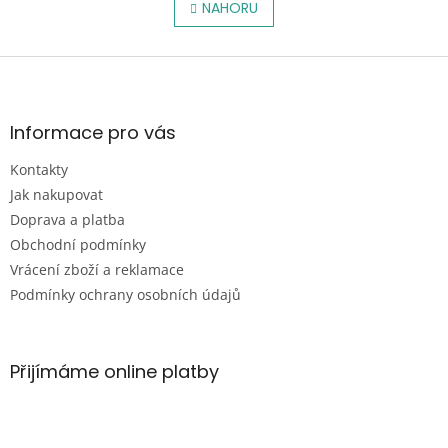
l
NAHORU
n
á
k
o
d
v
Z
a
á
c
á
n
í
p
í
p
a
Informace pro vás
r
t
v
Kontakty
í
k
Jak nakupovat
y
v
Doprava a platba
ý
Obchodní podmínky
p
Vrácení zboží a reklamace
i
s
Podmínky ochrany osobních údajů
u
Přijímáme online platby