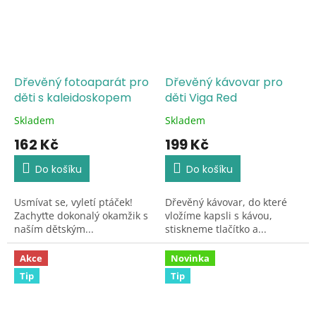
Dřevěný fotoaparát pro
Dřevěný kávovar pro
děti s kaleidoskopem
děti Viga Red
Skladem
Skladem
Průměrné
Průměrné
hodnocení
hodnocení
162 Kč
199 Kč
produktu
produktu
je
je
Do košíku
Do košíku
4,7
5,0
z
z
Usmívat se, vyletí ptáček!
Dřevěný kávovar, do které
5
5
Zachyťte dokonalý okamžik s
vložíme kapsli s kávou,
hvězdiček.
hvězdiček.
naším dětským...
stiskneme tlačítko a...
Akce
Novinka
Tip
Tip