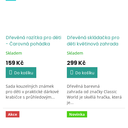
Dřevěná razítka pro děti
Dřevěná skládačka pro
- Čarovná pohádka
děti květinová zahrada
Skladem
Skladem
Průměrné
Průměrné
hodnocení
hodnocení
159 Kč
299 Kč
produktu
produktu
je
je
Do košíku
Do košíku
5,0
5,0
z
z
Sada kouzelných známek
Dřevěná barevná
5
5
pro děti v praktické dárkové
zahrada od značky Classic
hvězdiček.
hvězdiček.
krabičce s průhledovým...
World je skvělá hračka, která
je...
Akce
Novinka