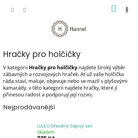
Přejít
NÁKUP
na
obsah
KOŠÍK
Hračky pro holčičky
V kategorii
Hračky pro holčičky
najdete široký výběr
zábavných a rozvojových hraček. Ať už vaše holčička
ráda staví, maluje, objevuje nebo se mazlí s plyšovými
kamarády, v této kategorii najdete hračky, které jí
přinesou radost a podporují její rozvo
j.
Nejprodávanější
LULILO Dřevěný čajový set
Skladem