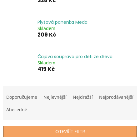
325 Kč
Plyšová panenka Meda
Skladem
209 Kč
Čajová souprava pro děti ze dřeva
Skladem
419 Kč
Ř
a
Doporučujeme
Nejlevnější
Nejdražší
Nejprodávanější
z
e
Abecedně
n
í
p
OTEVŘÍT FILTR
r