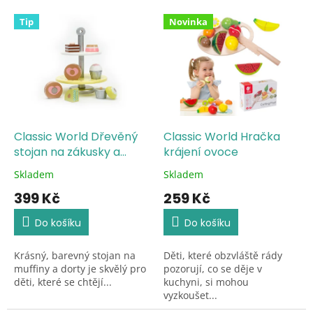
o
V
d
Tip
Novinka
ý
u
p
k
i
t
s
ů
p
r
o
d
Classic World Dřevěný
Classic World Hračka
u
stojan na zákusky a
krájení ovoce
k
cukroví
Skladem
Skladem
Průměrné
Průměrné
t
hodnocení
hodnocení
399 Kč
259 Kč
ů
produktu
produktu
je
je
Do košíku
Do košíku
5,0
5,0
z
z
Krásný, barevný stojan na
Děti, které obzvláště rády
5
5
muffiny a dorty je skvělý pro
pozorují, co se děje v
hvězdiček.
hvězdiček.
děti, které se chtějí...
kuchyni, si mohou
vyzkoušet...