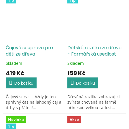
Tip
Tip
Čajová souprava pro
Dětská razítka ze dřeva
děti ze dřeva
- Farmářská usedlost
Skladem
Skladem
Průměrné
Průměrné
hodnocení
hodnocení
419 Kč
159 Kč
produktu
produktu
je
je
Do košíku
Do košíku
5,0
5,0
z
z
Čajový servis – Vždy je ten
Dřevěná razítka zobrazující
5
5
správný čas na lahodný čaj a
zvířata chovaná na farmě
hvězdiček.
hvězdiček.
drby s přáteli!...
přinesou velkou radost...
Novinka
Akce
Tip