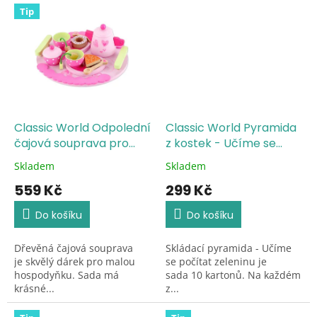
Tip
Classic World Odpolední
Classic World Pyramida
čajová souprava pro
z kostek - Učíme se
děti z přírodního dřeva
počítat zeleninu
Skladem
Skladem
Průměrné
Průměrné
hodnocení
hodnocení
559 Kč
299 Kč
produktu
produktu
je
je
Do košíku
Do košíku
5,0
5,0
z
z
Dřevěná čajová souprava
Skládací pyramida - Učíme
5
5
je skvělý dárek pro malou
se počítat zeleninu je
hvězdiček.
hvězdiček.
hospodyňku. Sada má
sada 10 kartonů. Na každém
krásné...
z...