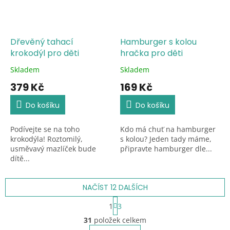
Dřevěný tahací
Hamburger s kolou
krokodýl pro děti
hračka pro děti
Skladem
Skladem
Průměrné
Průměrné
hodnocení
hodnocení
379 Kč
169 Kč
produktu
produktu
je
je
Do košíku
Do košíku
5,0
5,0
z
z
Podívejte se na toho
Kdo má chuť na hamburger
5
5
krokodýla! Roztomilý,
s kolou? Jeden tady máme,
hvězdiček.
hvězdiček.
usměvavý mazlíček bude
připravte hamburger dle...
dítě...
NAČÍST 12 DALŠÍCH
S
1
3
t
O
r
31
položek celkem
v
á