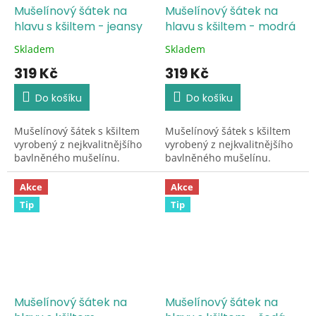
Mušelínový šátek na
Mušelínový šátek na
hlavu s kšiltem - jeansy
hlavu s kšiltem - modrá
Skladem
Skladem
Průměrné
Průměrné
hodnocení
hodnocení
319 Kč
319 Kč
produktu
produktu
je
je
Do košíku
Do košíku
5,0
5,0
z
z
Mušelínový šátek s kšiltem
Mušelínový šátek s kšiltem
5
5
vyrobený z nejkvalitnějšího
vyrobený z nejkvalitnějšího
hvězdiček.
hvězdiček.
bavlněného mušelínu.
bavlněného mušelínu.
Akce
Akce
Tip
Tip
Mušelínový šátek na
Mušelínový šátek na