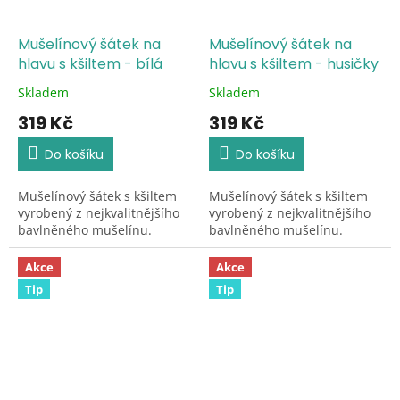
Mušelínový šátek na
Mušelínový šátek na
hlavu s kšiltem - bílá
hlavu s kšiltem - husičky
Skladem
Skladem
Průměrné
Průměrné
hodnocení
hodnocení
319 Kč
319 Kč
produktu
produktu
je
je
Do košíku
Do košíku
5,0
5,0
z
z
Mušelínový šátek s kšiltem
Mušelínový šátek s kšiltem
5
5
vyrobený z nejkvalitnějšího
vyrobený z nejkvalitnějšího
hvězdiček.
hvězdiček.
bavlněného mušelínu.
bavlněného mušelínu.
Akce
Akce
Tip
Tip