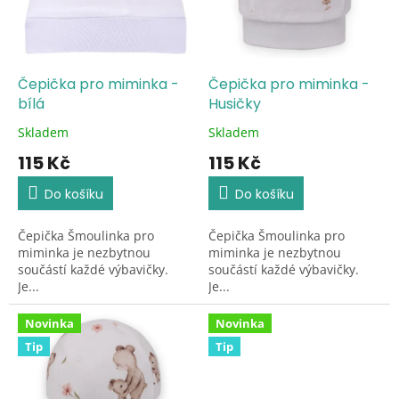
t
s
ů
p
r
o
d
Čepička pro miminka -
Čepička pro miminka -
u
bílá
Husičky
k
Skladem
Skladem
Průměrné
Průměrné
t
hodnocení
hodnocení
115 Kč
115 Kč
ů
produktu
produktu
je
je
Do košíku
Do košíku
5,0
5,0
z
z
Čepička Šmoulinka pro
Čepička Šmoulinka pro
5
5
miminka je nezbytnou
miminka je nezbytnou
hvězdiček.
hvězdiček.
součástí každé výbavičky.
součástí každé výbavičky.
Je...
Je...
Novinka
Novinka
Tip
Tip