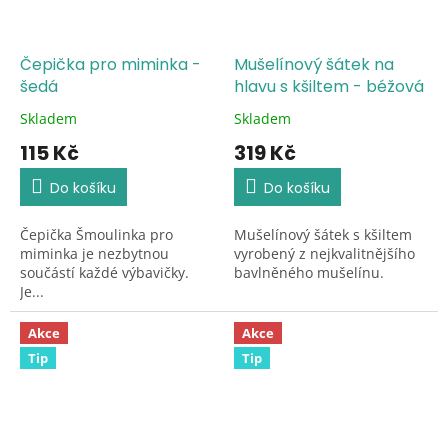
Čepička pro miminka -
Mušelínový šátek na
šedá
hlavu s kšiltem - béžová
Skladem
Skladem
Průměrné
Průměrné
hodnocení
hodnocení
115 Kč
319 Kč
produktu
produktu
je
je
Do košíku
Do košíku
5,0
5,0
z
z
Čepička Šmoulinka pro
Mušelínový šátek s kšiltem
5
5
miminka je nezbytnou
vyrobený z nejkvalitnějšího
hvězdiček.
hvězdiček.
součástí každé výbavičky.
bavlněného mušelínu.
Je...
Akce
Akce
Tip
Tip