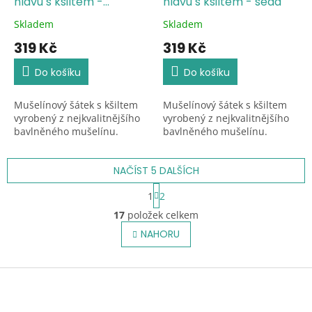
hlavu s kšiltem -
hlavu s kšiltem - šedá
starorůžová
Skladem
Skladem
Průměrné
Průměrné
hodnocení
hodnocení
319 Kč
319 Kč
produktu
produktu
je
je
Do košíku
Do košíku
5,0
5,0
z
z
Mušelínový šátek s kšiltem
Mušelínový šátek s kšiltem
5
5
vyrobený z nejkvalitnějšího
vyrobený z nejkvalitnějšího
hvězdiček.
hvězdiček.
bavlněného mušelínu.
bavlněného mušelínu.
NAČÍST 5 DALŠÍCH
S
1
2
t
O
r
17
položek celkem
v
á
l
NAHORU
n
á
k
o
d
v
Z
a
á
c
á
n
í
p
í