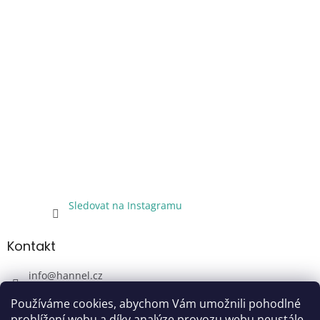
Sledovat na Instagramu
Kontakt
info
@
hannel.cz
+420733345621
Používáme cookies, abychom Vám umožnili pohodlné
Sledujte nás!
prohlížení webu a díky analýze provozu webu neustále