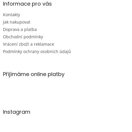
p
a
Informace pro vás
r
t
v
Kontakty
í
k
Jak nakupovat
y
v
Doprava a platba
ý
Obchodní podmínky
p
Vrácení zboží a reklamace
i
s
Podmínky ochrany osobních údajů
u
Přijímáme online platby
Instagram