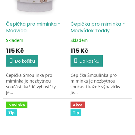
Čepička pro miminka -
Čepička pro miminka -
Medvídci
Medvídek Teddy
Skladem
Skladem
Průměrné
Průměrné
hodnocení
hodnocení
115 Kč
115 Kč
produktu
produktu
je
je
Do košíku
Do košíku
5,0
5,0
z
z
Čepička Šmoulinka pro
Čepička Šmoulinka pro
5
5
miminka je nezbytnou
miminka je nezbytnou
hvězdiček.
hvězdiček.
součástí každé výbavičky.
součástí každé výbavičky.
Je...
Je...
Novinka
Akce
Tip
Tip