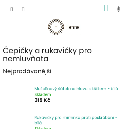
Přejít
NÁKUP
na
obsah
KOŠÍK
Čepičky a rukavičky pro
nemluvňata
Nejprodávanější
Mušelínový šátek na hlavu s kšiltem - bílá
Skladem
319 Kč
Rukavičky pro miminka proti poškrábání -
bílá
Skladem