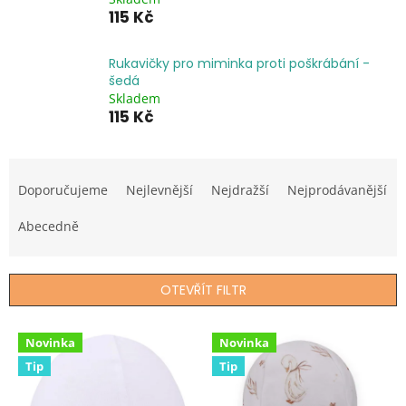
115 Kč
Rukavičky pro miminka proti poškrábání -
šedá
Skladem
115 Kč
Ř
a
Doporučujeme
Nejlevnější
Nejdražší
Nejprodávanější
z
e
Abecedně
n
í
p
OTEVŘÍT FILTR
r
o
V
d
Novinka
Novinka
ý
u
Tip
Tip
p
k
i