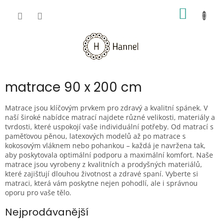
Přejít
NÁKUP
na
obsah
KOŠÍK
matrace 90 x 200 cm
Matrace jsou klíčovým prvkem pro zdravý a kvalitní spánek. V
naší široké nabídce matrací najdete různé velikosti, materiály a
tvrdosti, které uspokojí vaše individuální potřeby. Od matrací s
paměťovou pěnou, latexových modelů až po matrace s
kokosovým vláknem nebo pohankou – každá je navržena tak,
aby poskytovala optimální podporu a maximální komfort. Naše
matrace jsou vyrobeny z kvalitních a prodyšných materiálů,
které zajišťují dlouhou životnost a zdravé spaní. Vyberte si
matraci, která vám poskytne nejen pohodlí, ale i správnou
oporu pro vaše tělo.
Nejprodávanější