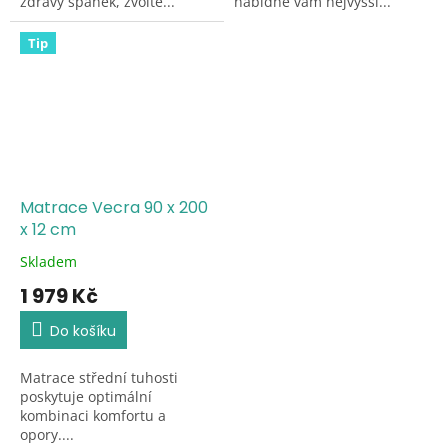
zdravý spánek, zvolte...
nabídne vám nejvyšší...
Tip
Matrace Vecra 90 x 200
x 12 cm
Skladem
Průměrné
hodnocení
1 979 Kč
produktu
je
Do košíku
5,0
z
Matrace střední tuhosti
5
poskytuje optimální
hvězdiček.
kombinaci komfortu a
opory....