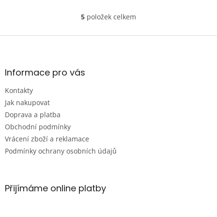
5
položek celkem
O
v
l
Z
á
á
d
p
a
a
Informace pro vás
c
t
í
Kontakty
í
p
r
Jak nakupovat
v
Doprava a platba
k
Obchodní podmínky
y
Vrácení zboží a reklamace
v
ý
Podmínky ochrany osobních údajů
p
i
s
u
Přijímáme online platby