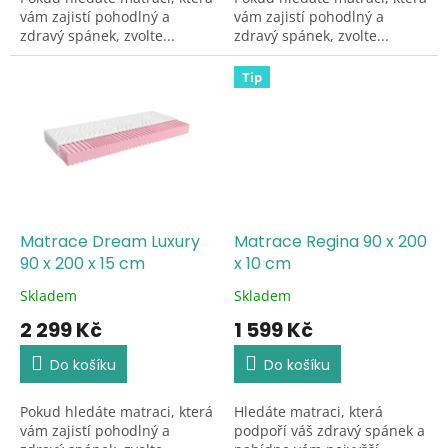
vám zajistí pohodlný a
vám zajistí pohodlný a
hvězdiček.
hvězdiček.
zdravý spánek, zvolte...
zdravý spánek, zvolte...
Tip
Matrace Dream Luxury
Matrace Regina 90 x 200
90 x 200 x 15 cm
x 10 cm
Skladem
Skladem
Průměrné
Průměrné
hodnocení
hodnocení
2 299 Kč
1 599 Kč
produktu
produktu
je
je
Do košíku
Do košíku
5,0
5,0
z
z
Pokud hledáte matraci, která
Hledáte matraci, která
5
5
vám zajistí pohodlný a
podpoří váš zdravý spánek a
hvězdiček.
hvězdiček.