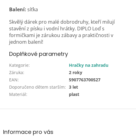
Balení:
síťka
Skvělý dárek pro malé dobrodruhy, kteří milují
stavění z písku i vodní hrátky. DIPLO Loď s
formičkami je zárukou zábavy a praktičnosti v
jednom balení!
Doplňkové parametry
Kategorie
:
Hračky na zahradu
Záruka
:
2 roky
EAN
:
5907763700527
Doporučeno dětem starším
:
3 let
Materiál
:
plast
Z
á
p
a
Informace pro vás