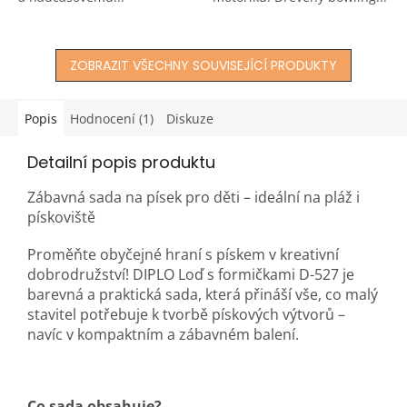
ZOBRAZIT VŠECHNY SOUVISEJÍCÍ PRODUKTY
Popis
Hodnocení (1)
Diskuze
Detailní popis produktu
Zábavná sada na písek pro děti – ideální na pláž i
pískoviště
Proměňte obyčejné hraní s pískem v kreativní
dobrodružství! DIPLO Loď s formičkami D-527 je
barevná a praktická sada, která přináší vše, co malý
stavitel potřebuje k tvorbě pískových výtvorů –
navíc v kompaktním a zábavném balení.
Co sada obsahuje?