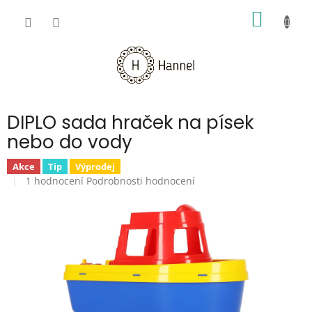
Přejít
NÁKUP
na
obsah
KOŠÍK
DIPLO sada hraček na písek
nebo do vody
Akce
Tip
Výprodej
Průměrné
1 hodnocení
Podrobnosti hodnocení
hodnocení
produktu
je
5,0
z
5
hvězdiček.