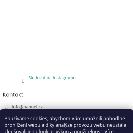
Sledovat na Instagramu
Kontakt
info
@
hannel.cz
+420733345621
Používáme cookies, abychom Vám umožnili pohodlné
Sledujte nás!
prohlížení webu a díky analýze provozu webu neustále
zlepšovali jeho funkce, výkon a použitelnost.
Více
hannel.cz