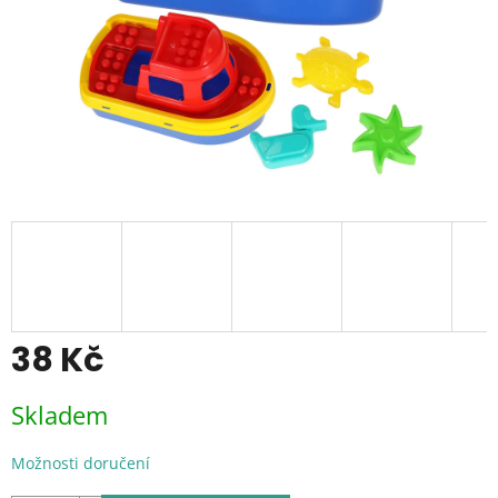
38 Kč
Měrná
Skladem
cena:
Možnosti doručení