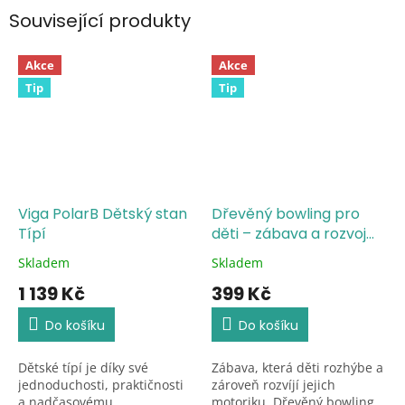
Související produkty
Akce
Akce
Tip
Tip
Viga PolarB Dětský stan
Dřevěný bowling pro
Típí
děti – zábava a rozvoj
motoriky od 3 let
Skladem
Skladem
Průměrné
Průměrné
hodnocení
hodnocení
1 139 Kč
399 Kč
produktu
produktu
je
je
Do košíku
Do košíku
5,0
5,0
z
z
Dětské típí je díky své
Zábava, která děti rozhýbe a
5
5
jednoduchosti, praktičnosti
zároveň rozvíjí jejich
hvězdiček.
hvězdiček.
a nadčasovému...
motoriku. Dřevěný bowling...