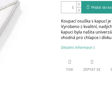
Přidat do ko
Koupací osuška s kapucí je
Vyrobeno z kvalitní, nadýc
kapuci byla našita univerzá
vhodná pro chlapce i dívku
Detailní informace
TISK
ZEPTAT SE