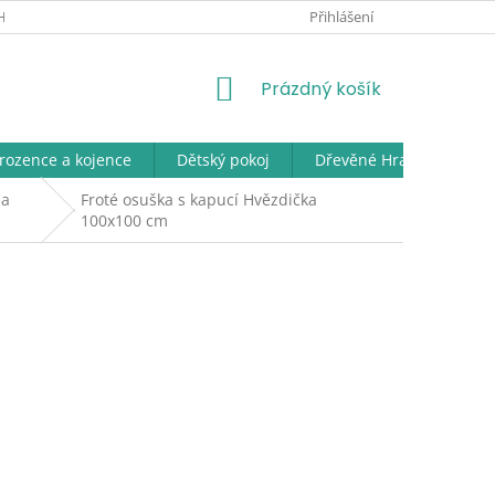
HODNÍ PODMÍNKY
VRÁCENÍ ZBOŽÍ A REKLAMACE
Přihlášení
PODMÍNKY O
NÁKUPNÍ
Prázdný košík
KOŠÍK
rozence a kojence
Dětský pokoj
Dřevěné Hračky: Odpověd
 a
Froté osuška s kapucí Hvězdička
100x100 cm