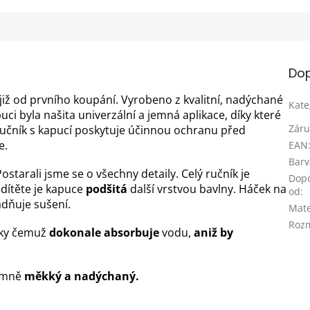
Dop
již od prvního koupání. Vyrobeno z kvalitní, nadýchané
Kate
ci byla našita univerzální a jemná aplikace, díky které
Záru
ručník s kapucí poskytuje účinnou ochranu před
e.
EAN
Barv
ostarali jsme se o všechny detaily. Celý ručník je
Dop
dítěte je kapuce
podšitá
další vrstvou bavlny. Háček na
od
:
dňuje sušení.
Mate
Roz
íky čemuž
dokonale absorbuje
vodu,
aniž by
rémně
měkký a nadýchaný.