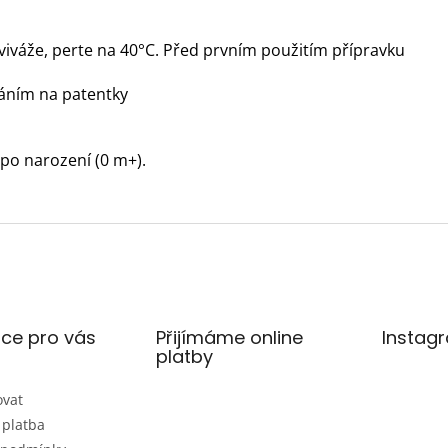
viváže, perte na 40°C. Před prvním použitím přípravku
náním na patentky
po narození (0 m+).
ce pro vás
Přijímáme online
Instag
platby
ovat
 platba