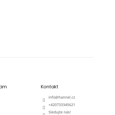
ram
Kontakt
info
@
hannel.cz
+420733345621
Sledujte nás!