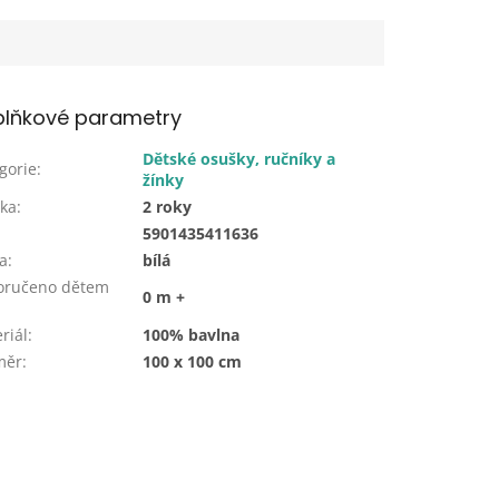
lňkové parametry
Dětské osušky, ručníky a
gorie
:
žínky
ka
:
2 roky
:
5901435411636
a
:
bílá
oručeno dětem
0 m +
riál
:
100% bavlna
měr
:
100 x 100 cm