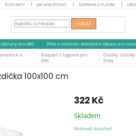
KONTAKTY
JAK NAKUPOVAT
DOPRAVA A PLATBA
OBC
HLEDAT
zábrany pro děti
Péče o miminko: kompletní výbava pro novo
vorozence a
Koupání a hygiena pro
Osušky, ručníky
děti
žínky
zdička 100x100 cm
322 Kč
Měrná
Skladem
cena:
Možnosti doručení