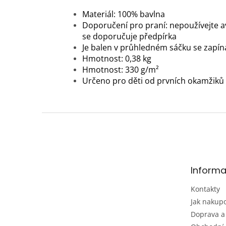
Materiál: 100% bavlna
Doporučení pro praní: nepoužívejte a
se doporučuje předpírka
Je balen v průhledném sáčku se zapí
Hmotnost: 0,38 kg
Hmotnost: 330 g/m²
Určeno pro děti od prvních okamžiků 
Z
á
p
a
t
Informa
í
Kontakty
Jak nakup
Doprava a