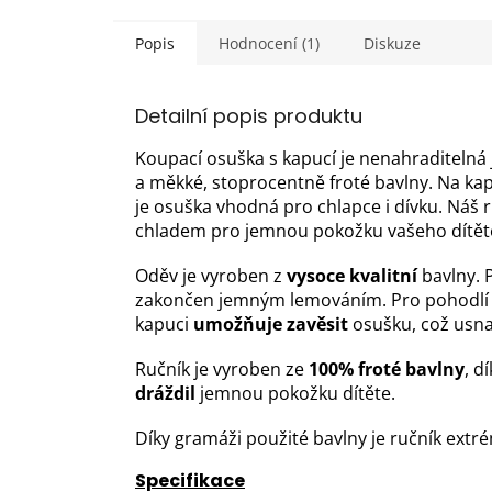
Popis
Hodnocení (1)
Diskuze
Detailní popis produktu
Koupací osuška s kapucí je nenahraditelná 
a měkké, stoprocentně froté bavlny. Na kapu
je osuška vhodná pro chlapce i dívku. Náš 
chladem pro jemnou pokožku vašeho dítět
Oděv je vyroben z
vysoce kvalitní
bavlny. P
zakončen jemným lemováním. Pro pohodlí 
kapuci
umožňuje zavěsit
osušku, což usna
Ručník je vyroben ze
100% froté bavlny
, d
dráždil
jemnou pokožku dítěte.
Díky gramáži použité bavlny je ručník ext
Specifikace