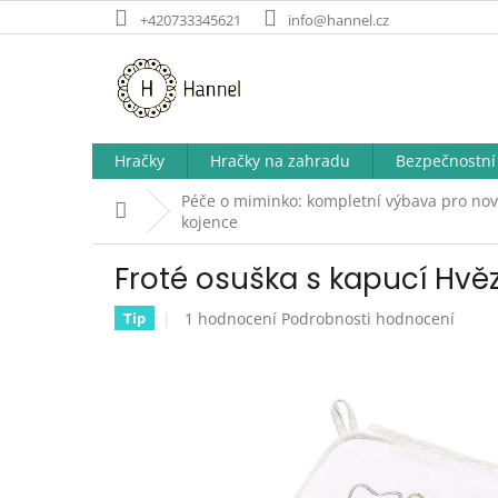
Přejít
+420733345621
info@hannel.cz
na
obsah
Hračky
Hračky na zahradu
Bezpečnostní 
Péče o miminko: kompletní výbava pro no
Domů
kojence
Froté osuška s kapucí Hvě
Průměrné
1 hodnocení
Podrobnosti hodnocení
Tip
hodnocení
produktu
je
5,0
z
5
hvězdiček.