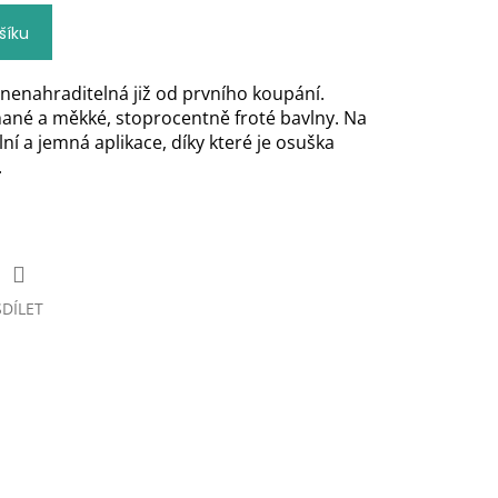
šíku
 nenahraditelná již od prvního koupání.
hané a měkké, stoprocentně froté bavlny. Na
lní a jemná aplikace, díky které je osuška
.
SDÍLET