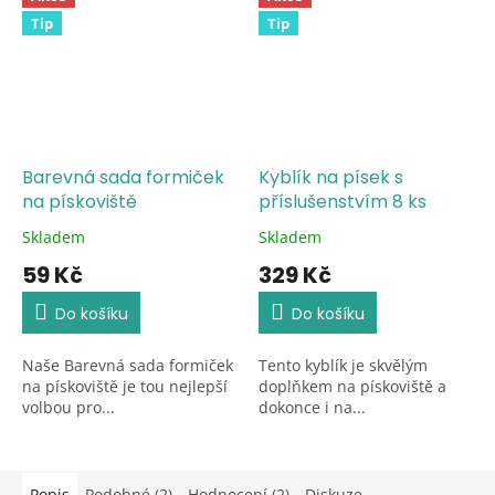
Tip
Tip
Barevná sada formiček
Kyblík na písek s
na pískoviště
příslušenstvím 8 ks
Skladem
Skladem
Průměrné
Průměrné
hodnocení
hodnocení
59 Kč
329 Kč
produktu
produktu
je
je
Do košíku
Do košíku
5,0
5,0
z
z
Naše Barevná sada formiček
Tento kyblík je skvělým
5
5
na pískoviště je tou nejlepší
doplňkem na pískoviště a
hvězdiček.
hvězdiček.
volbou pro...
dokonce i na...
Popis
Podobné (2)
Hodnocení (2)
Diskuze