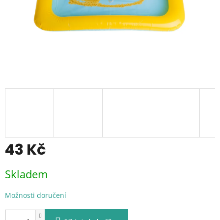
43 Kč
Měrná
Skladem
cena:
Možnosti doručení