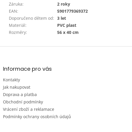
Záruka
:
2 roky
EAN
:
5901779369372
Doporučeno dětem od
:
3 let
Materiál
:
PVC plast
Rozměry
:
56 x 40 cm
Z
á
p
a
Informace pro vás
t
Kontakty
í
Jak nakupovat
Doprava a platba
Obchodní podmínky
Vrácení zboží a reklamace
Podmínky ochrany osobních údajů