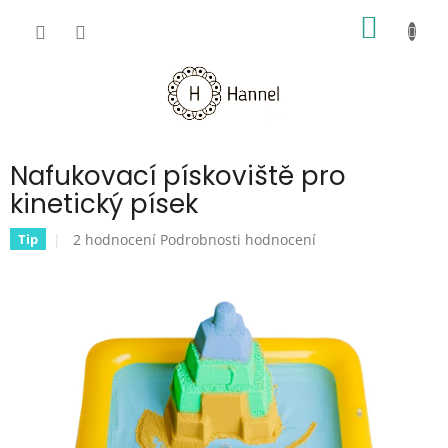
Přejít
NÁKUP
na
obsah
KOŠÍK
Nafukovací pískoviště pro
kinetický písek
Průměrné
2 hodnocení
Podrobnosti hodnocení
Tip
hodnocení
produktu
je
5,0
z
5
hvězdiček.