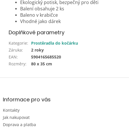
Ekologický potisk, bezpečný pro děti
Balení obsahuje 2 ks
Baleno v krabičce
Vhodné jako dárek
Doplňkové parametry
Kategorie
:
Prostěradla do kočárku
Záruka
:
2 roky
EAN
:
5904165685520
Rozměry
:
80 x 35 cm
Z
á
p
a
Informace pro vás
t
Kontakty
í
Jak nakupovat
Doprava a platba