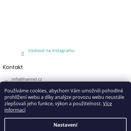
Sledovat na Instagramu
Kontakt
info
@
hannel.cz
+420733345621
Používáme cookies, abychom Vám umožnili pohodlné
Sledujte nás!
prohlížení webu a díky analýze provozu webu neustále
zlepšovali jeho funkce, výkon a použitelnost.
Více
hannel.cz
informací
Nastavení
Vytvořil Shoptet