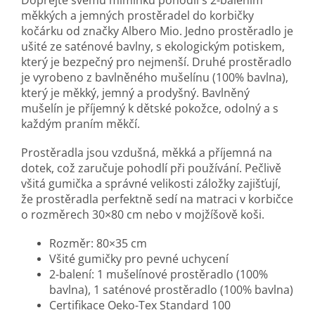
Dopřejte svému miminku pohodlí s 2-balením
měkkých a jemných prostěradel do korbičky
kočárku od značky Albero Mio. Jedno prostěradlo je
ušité ze saténové bavlny, s ekologickým potiskem,
který je bezpečný pro nejmenší. Druhé prostěradlo
je vyrobeno z bavlněného mušelínu (100% bavlna),
který je měkký, jemný a prodyšný. Bavlněný
mušelín je příjemný k dětské pokožce, odolný a s
každým praním měkčí.
Prostěradla jsou vzdušná, měkká a příjemná na
dotek, což zaručuje pohodlí při používání. Pečlivě
všitá gumička a správné velikosti záložky zajišťují,
že prostěradla perfektně sedí na matraci v korbičce
o rozměrech 30×80 cm nebo v mojžíšově koši.
Rozměr: 80×35 cm
Všité gumičky pro pevné uchycení
2-balení: 1 mušelínové prostěradlo (100%
bavlna), 1 saténové prostěradlo (100% bavlna)
Certifikace Oeko-Tex Standard 100