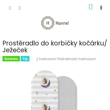
Přejít
NÁKUP
na
obsah
KOŠÍK
Prostěradlo do korbičky kočárku/
Ježeček
Průměrné
2 hodnocení
Podrobnosti hodnocení
Novinka
Tip
hodnocení
produktu
je
5,0
z
5
hvězdiček.