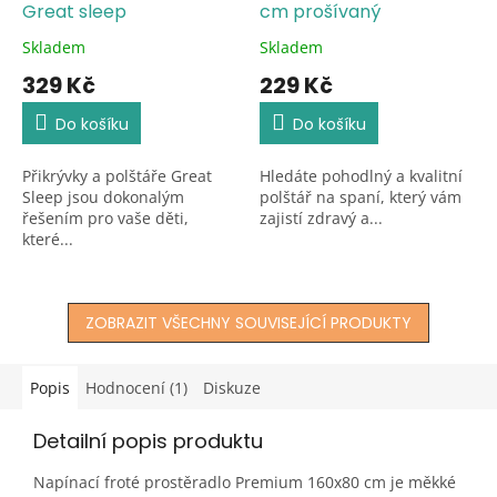
Great sleep
cm prošívaný
Skladem
Skladem
Průměrné
Průměrné
hodnocení
hodnocení
329 Kč
229 Kč
produktu
produktu
je
je
Do košíku
Do košíku
5,0
5,0
z
z
Přikrývky a polštáře Great
Hledáte pohodlný a kvalitní
5
5
Sleep jsou dokonalým
polštář na spaní, který vám
hvězdiček.
hvězdiček.
řešením pro vaše děti,
zajistí zdravý a...
které...
ZOBRAZIT VŠECHNY SOUVISEJÍCÍ PRODUKTY
Popis
Hodnocení (1)
Diskuze
Detailní popis produktu
Napínací froté prostěradlo Premium 160x80 cm je měkké