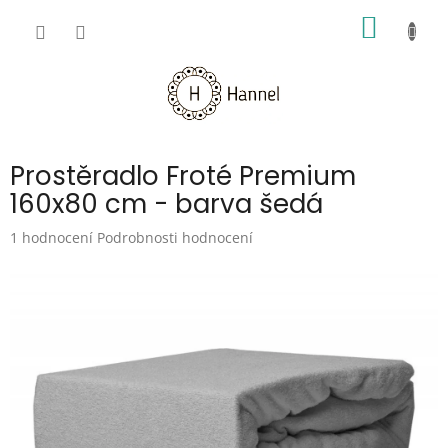
Přejít
NÁKUP
na
obsah
KOŠÍK
Prostěradlo Froté Premium
160x80 cm - barva šedá
Průměrné
1 hodnocení
Podrobnosti hodnocení
hodnocení
produktu
je
5,0
z
5
hvězdiček.