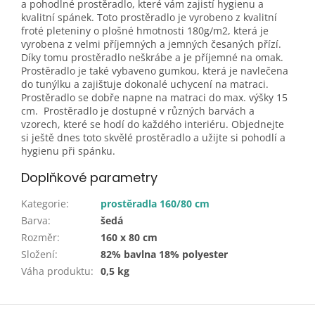
a pohodlné prostěradlo, které vám zajistí hygienu a
kvalitní spánek. Toto prostěradlo je vyrobeno z kvalitní
froté pleteniny o plošné hmotnosti 180g/m2, která je
vyrobena z velmi příjemných a jemných česaných přízí.
Díky tomu prostěradlo neškrábe a je příjemné na omak.
Prostěradlo je také vybaveno gumkou, která je navlečena
do tunýlku a zajišťuje dokonalé uchycení na matraci.
Prostěradlo se dobře napne na matraci do max. výšky 15
cm. Prostěradlo je dostupné v různých barvách a
vzorech, které se hodí do každého interiéru. Objednejte
si ještě dnes toto skvělé prostěradlo a užijte si pohodlí a
hygienu při spánku.
Doplňkové parametry
Kategorie
:
prostěradla 160/80 cm
Barva
:
šedá
Rozměr
:
160 x 80 cm
Složení
:
82% bavlna 18% polyester
Váha produktu
:
0,5 kg
Z