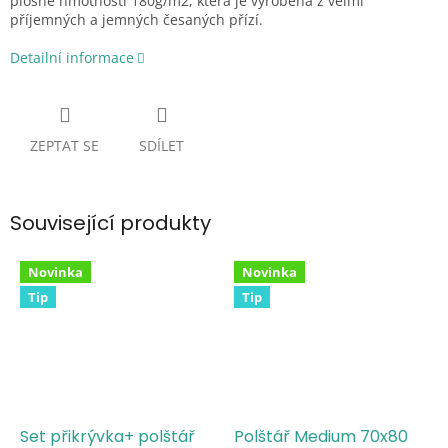
plošné hmotnosti 180g/m2, která je vyrobena z velmi
příjemných a jemných česaných přízí.
Detailní informace
ZEPTAT SE
SDÍLET
Související produkty
Novinka
Novinka
Tip
Tip
Set přikrývka+ polštář
Polštář Medium 70x80