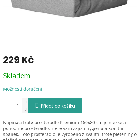
229 Kč
Měrná
Skladem
cena:
Možnosti doručení
Přidat do košíku
Napínací froté prostěradlo Premium 160x80 cm je měkké a
pohodlné prostěradlo, které vám zajistí hygienu a kvalitní
spánek. Toto prostěradlo je vyrobeno z kvalitní froté pleteniny o