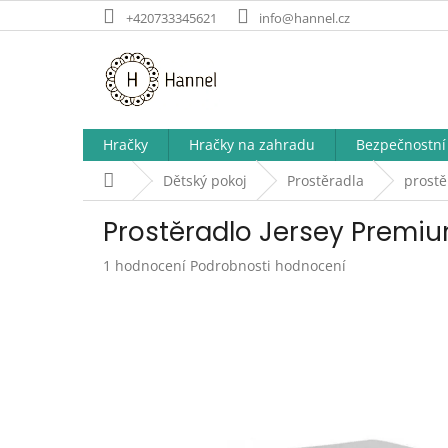
Přejít
+420733345621
info@hannel.cz
na
obsah
Hračky
Hračky na zahradu
Bezpečnostní 
Domů
Dětský pokoj
Prostěradla
prostě
Prostěradlo Jersey Premi
Průměrné
1 hodnocení
Podrobnosti hodnocení
hodnocení
produktu
je
5,0
z
5
hvězdiček.