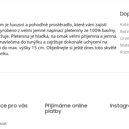
Dop
 je luxusní a pohodlné prostěradlo, které vám zajistí
Kate
 vyrobeno z velmi jemné napínací pleteniny ze 100% bavlny,
Barv
žuje. Pletenina je hladká, na omak velmi příjemná a jemná.
Gra
navlečena do tunýlku a zajišťuje dokonalé uchycení na
Mate
 do max. výšky 15 cm. Objednejte si ještě dnes toto skvělé
Roz
ánku.
ce pro vás
Přijímáme online
Instag
platby
ovat