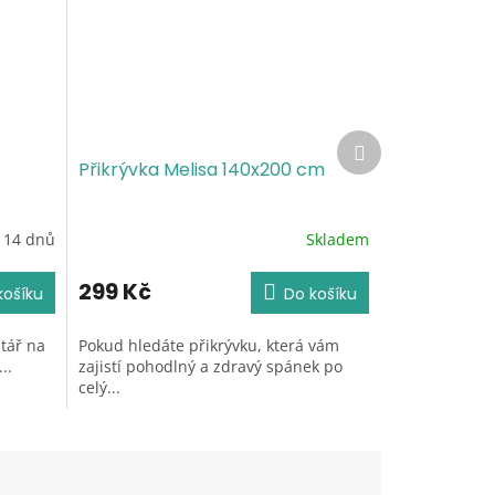
Další
produkt
Přikrývka Melisa 140x200 cm
 14 dnů
Skladem
Průměrné
hodnocení
produktu
299 Kč
košíku
Do košíku
je
5,0
štář na
Pokud hledáte přikrývku, která vám
z
..
zajistí pohodlný a zdravý spánek po
5
celý...
hvězdiček.