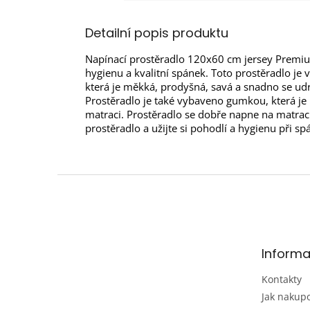
Detailní popis produktu
Napínací prostěradlo 120x60 cm jersey Premium
hygienu a kvalitní spánek. Toto prostěradlo je
která je měkká, prodyšná, savá a snadno se udr
Prostěradlo je také vybaveno gumkou, která je 
matraci. Prostěradlo se dobře napne na matraci
prostěradlo a užijte si pohodlí a hygienu při sp
Z
á
p
a
t
Informa
í
Kontakty
Jak nakup