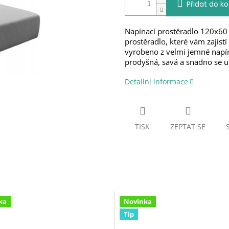
Přidat do ko
Napínací prostěradlo 120x60
prostěradlo, které vám zajistí
vyrobeno z velmi jemné napín
prodyšná, savá a snadno se u
Detailní informace
TISK
ZEPTAT SE
ka
Novinka
Tip