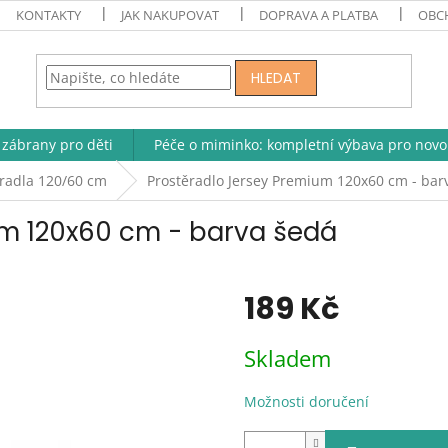
KONTAKTY
JAK NAKUPOVAT
DOPRAVA A PLATBA
OBC
HLEDAT
zábrany pro děti
Péče o miminko: kompletní výbava pro novo
radla 120/60 cm
Prostěradlo Jersey Premium 120x60 cm - bar
um 120x60 cm - barva šedá
189 Kč
Měrná
Skladem
cena:
Možnosti doručení