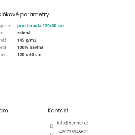
lňkové parametry
gorie
:
prostěradla 120/60 cm
a
:
zelená
máž
:
145 g/m2
riál
:
100% bavlna
měr
:
120 x 60 cm
ram
Kontakt
info
@
hannel.cz
+420733345621