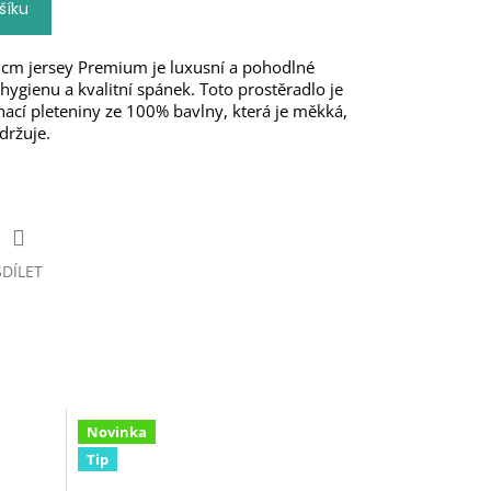
šíku
 cm jersey Premium je luxusní a pohodlné
 hygienu a kvalitní spánek. Toto prostěradlo je
ací pleteniny ze 100% bavlny, která je měkká,
držuje.
SDÍLET
Novinka
Tip