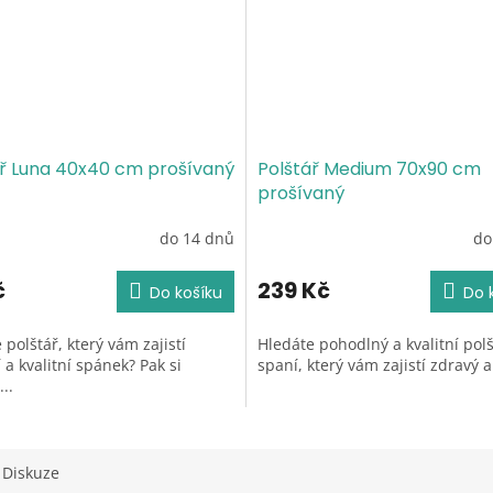
ář Luna 40x40 cm prošívaný
Polštář Medium 70x90 cm
prošívaný
do 14 dnů
do
né
Průměrné
ení
hodnocení
tu
produktu
č
239 Kč
Do košíku
Do 
je
5,0
 polštář, který vám zajistí
Hledáte pohodlný a kvalitní pol
z
 a kvalitní spánek? Pak si
spaní, který vám zajistí zdravý a.
5
..
ek.
hvězdiček.
Diskuze