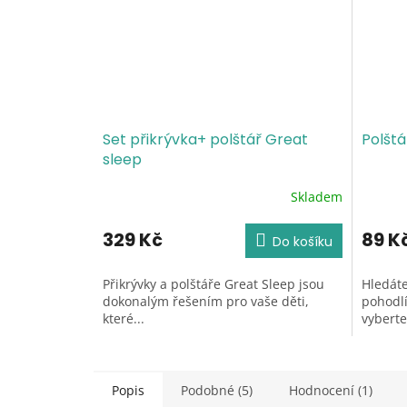
Set přikrývka+ polštář Great
Polšt
sleep
Skladem
Průměrné
Průměr
hodnocení
hodnoc
produktu
produk
329 Kč
89 K
Do košíku
je
je
5,0
5,0
Přikrývky a polštáře Great Sleep jsou
Hledáte
z
z
dokonalým řešením pro vaše děti,
pohodlí
5
5
které...
vyberte.
hvězdiček.
hvězdič
Popis
Podobné (5)
Hodnocení (1)