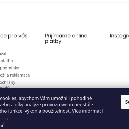
ce pro vás
Přijímáme online
Instag
platby
ovat
 platba
 podmínky
oží a reklamace
ochrany
údajů
cookies, abychom Vám umožnili pohodlné
S
webu a díky analýze provozu webu neustále
jeho funkce, výkon a použitelnost.
Více informací
ní