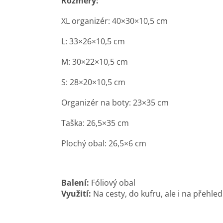
Rozměry:
XL organizér: 40×30×10,5 cm
L: 33×26×10,5 cm
M: 30×22×10,5 cm
S: 28×20×10,5 cm
Organizér na boty: 23×35 cm
Taška: 26,5×35 cm
Plochý obal: 26,5×6 cm
Balení:
Fóliový obal
Využití:
Na cesty, do kufru, ale i na přehl