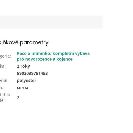
lňkové parametry
Péče o miminko: kompletní výbava
gorie
:
pro novorozence a kojence
ka
:
2 roky
:
5903039751453
riál
:
polyester
a
:
černá
t dílů
7
dě
: