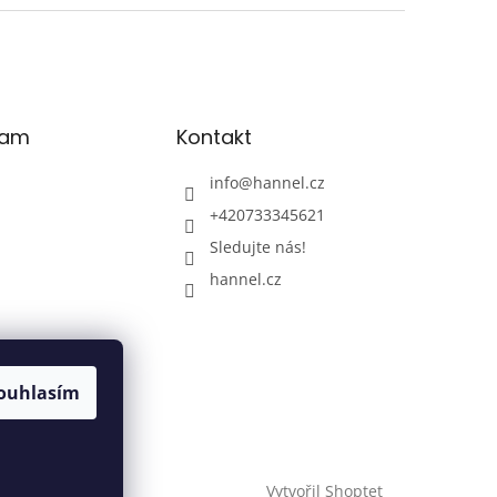
ram
Kontakt
info
@
hannel.cz
+420733345621
Sledujte nás!
hannel.cz
ouhlasím
Sledovat na
Instagramu
Vytvořil Shoptet