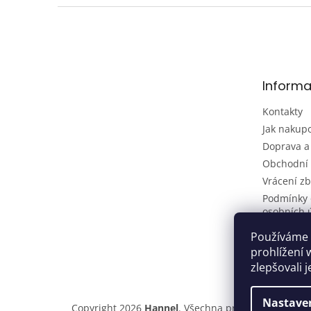
Z
á
p
a
t
Informa
í
Kontakty
Jak nakup
Doprava a
Obchodní
Vrácení zb
Podmínky 
osobních 
Používáme 
prohlížení 
zlepšovali 
Nastave
Copyright 2026
Hannel
. Všechna práva vyhrazena.