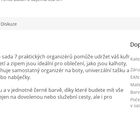
ek.
Diskuze
Dop
to sada 7 praktických organizérů pomůže udržet váš kufr
Kate
tí a zipem jsou ideální pro oblečení, jako jsou kalhoty,
Záru
huje samostatný organizér na boty, univerzální tašku a
bo nabíječky.
EAN
Mate
 a v jednotné černé barvě, díky které budete mít vše
Barv
jen na dovolenou nebo služební cesty, ale i pro
Poče
v sa