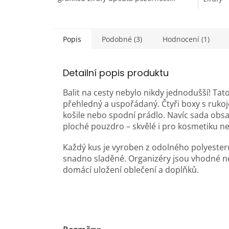
hvězdiček.
hvězdič
Popis
Podobné (3)
Hodnocení (1)
Detailní popis produktu
Balit na cesty nebylo nikdy jednodušší! Ta
přehledný a uspořádaný. Čtyři boxy s rukoje
košile nebo spodní prádlo. Navíc sada obsa
ploché pouzdro – skvělé i pro kosmetiku ne
Každý kus je vyroben z odolného polyesteru
snadno sladěné. Organizéry jsou vhodné ne
domácí uložení oblečení a doplňků.