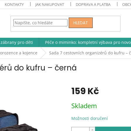
KONTAKTY
JAK NAKUPOVAT
DOPRAVA A PLATBA
OBC
HLEDAT
zábrany pro děti
Péče o miminko: kompletní výbava pro novo
orozence a kojence
Sada 7 cestovních organizérů do kufru – 
érů do kufru – černá
159 Kč
Měrná
Skladem
cena:
Možnosti doručení