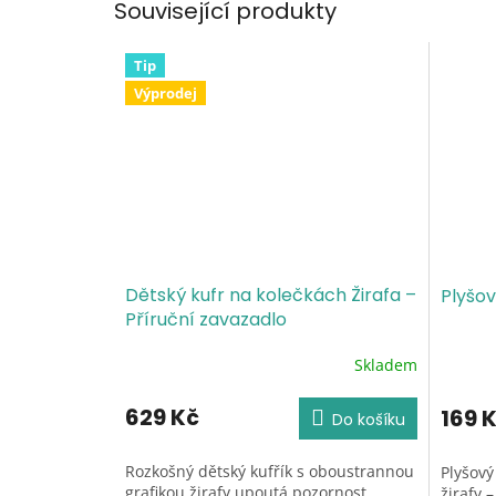
Související produkty
Tip
Výprodej
Dětský kufr na kolečkách Žirafa –
Plyšov
Příruční zavazadlo
Skladem
Průměrné
Průměr
hodnocení
hodnoc
produktu
produk
629 Kč
169 
Do košíku
je
je
5,0
5,0
Rozkošný dětský kufřík s oboustrannou
Plyšový
z
z
grafikou žirafy upoutá pozornost...
žirafy 
5
5