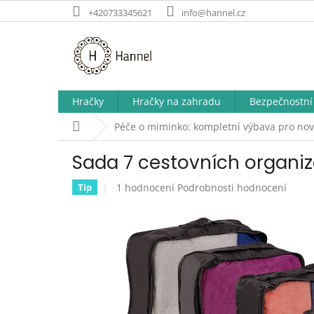
Přejít
+420733345621
info@hannel.cz
na
obsah
Hračky
Hračky na zahradu
Bezpečnostní 
Domů
Péče o miminko: kompletní výbava pro nov
Sada 7 cestovních organiz
Průměrné
1 hodnocení
Podrobnosti hodnocení
Tip
hodnocení
produktu
je
5,0
z
5
hvězdiček.