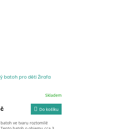
ý batoh pro děti Žirafa
Skladem
né
ení
tu
Kč
Do košíku
 batoh ve tvaru roztomilé
– Tento batoh o objemu cca 3...