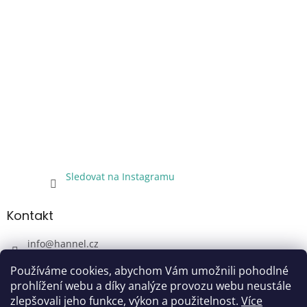
Sledovat na Instagramu
Kontakt
info
@
hannel.cz
+420733345621
Používáme cookies, abychom Vám umožnili pohodlné
Sledujte nás!
prohlížení webu a díky analýze provozu webu neustále
zlepšovali jeho funkce, výkon a použitelnost.
Více
hannel.cz