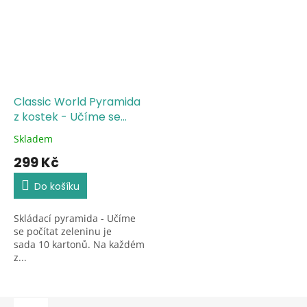
Classic World Pyramida
z kostek - Učíme se
počítat zeleninu
Skladem
Průměrné
hodnocení
299 Kč
produktu
je
Do košíku
5,0
z
Skládací pyramida - Učíme
5
se počítat zeleninu je
hvězdiček.
sada 10 kartonů. Na každém
z...