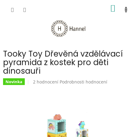
Přejít
NÁKUP
na
obsah
KOŠÍK
Tooky Toy Dřevěná vzdělávací
pyramida z kostek pro děti
dinosauři
Průměrné
2 hodnocení
Podrobnosti hodnocení
Novinka
hodnocení
produktu
je
5,0
z
5
hvězdiček.