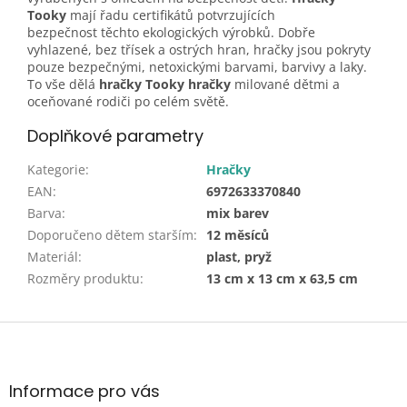
Tooky
mají řadu certifikátů potvrzujících
bezpečnost těchto ekologických výrobků. Dobře
vyhlazené, bez třísek a ostrých hran, hračky jsou pokryty
pouze bezpečnými, netoxickými barvami, barvivy a laky.
To vše dělá
hračky Tooky hračky
milované dětmi a
oceňované rodiči po celém světě.
Doplňkové parametry
Kategorie
:
Hračky
EAN
:
6972633370840
Barva
:
mix barev
Doporučeno dětem starším
:
12 měsíců
Materiál
:
plast, pryž
Rozměry produktu
:
13 cm x 13 cm x 63,5 cm
Z
á
p
a
Informace pro vás