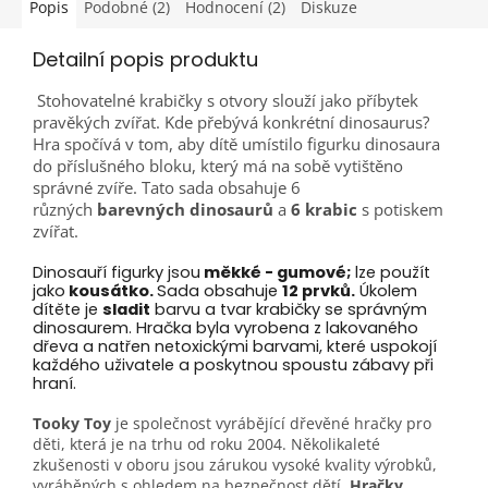
Popis
Podobné (2)
Hodnocení (2)
Diskuze
Detailní popis produktu
Stohovatelné krabičky s otvory slouží jako příbytek
pravěkých zvířat. Kde přebývá konkrétní dinosaurus?
Hra spočívá v tom, aby dítě umístilo figurku dinosaura
do příslušného bloku, který má na sobě vytištěno
správné zvíře. Tato sada obsahuje
6
různých
barevných dinosaurů
a
6 krabic
s potiskem
zvířat.
Dinosauří figurky jsou
měkké - gumové;
lze použít
jako
kousátko.
Sada obsahuje
12 prvků.
Úkolem
dítěte je
sladit
barvu a tvar krabičky se správným
dinosaurem. Hračka byla vyrobena z lakovaného
dřeva a natřen netoxickými barvami, které uspokojí
každého uživatele a poskytnou spoustu zábavy při
hraní.
Tooky Toy
je společnost vyrábějící dřevěné hračky pro
děti, která je na trhu od roku 2004. Několikaleté
zkušenosti v oboru jsou zárukou vysoké kvality výrobků,
vyráběných s ohledem na bezpečnost dětí.
Hračky