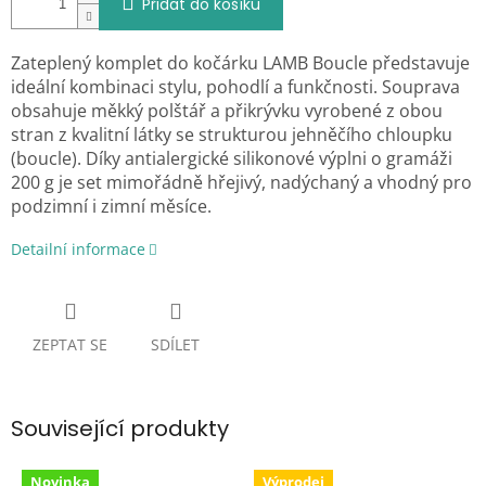
Přidat do košíku
Zateplený komplet do kočárku LAMB Boucle představuje
ideální kombinaci stylu, pohodlí a funkčnosti. Souprava
obsahuje měkký polštář a přikrývku vyrobené z obou
stran z kvalitní látky se strukturou jehněčího chloupku
(boucle). Díky antialergické silikonové výplni o gramáži
200 g je set mimořádně hřejivý, nadýchaný a vhodný pro
podzimní i zimní měsíce.
Detailní informace
ZEPTAT SE
SDÍLET
Související produkty
Novinka
Výprodej