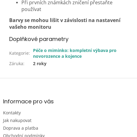
Při prvních známkách zničení přestaňte
používat
Barvy se mohou lišit v závislosti na nastavení
vašeho monitoru
Doplňkové parametry
Péče o miminko: kompletní výbava pro
Kategorie
:
novorozence a kojence
Záruka
:
2 roky
Z
á
p
a
Informace pro vás
t
Kontakty
í
Jak nakupovat
Doprava a platba
Obchodní podmínky