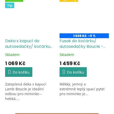
Tip
1 539 Kč
–5 %
Deka s kapucí do
Fusak do kočárku/
autosedačky/ kočárku
autosedačky Boucle -
Boucle - béžová
béžová
Skladem
Skladem
Průměrné
Průměrné
hodnocení
hodnocení
1 069 Kč
1 459 Kč
produktu
produktu
je
je
Do košíku
Do košíku
5,0
5,0
z
z
Zateplená deka s kapucí
Měkký, jemný a
5
5
Lamb Boucle je ideální
extrémně teplý spací pytel
hvězdiček.
hvězdiček.
volbou pro miminko –
pro miminko je...
hebká,...