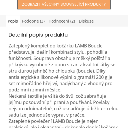
ZOBRAZIT VŠECHNY SOUVISEJÍCÍ PRODUKTY
Popis
Podobné (3)
Hodnocení (2)
Diskuze
Detailní popis produktu
Zateplený komplet do kočárku LAMB Boucle
představuje ideální kombinaci stylu, pohodlí a
funkčnosti. Souprava obsahuje měkký polštář a
přikrývku vyrobené z obou stran z kvalitní látky se
strukturou jehněčího chloupku (boucle). Díky
antialergické silikonové výplni o gramáži 200 g je
set mimořádně hřejivý, nadýchaný a vhodný pro
podzimní i zimní měsíce.
Netkaná textilie je všitá do švů, což zabraňuje
jejímu posouvání při praní a používání. Povlaky
nejsou odnímatelné, což usnadňuje údržbu – celou
sadu lze jednoduše vyprat v pračce.
Zateplené povlečení LAMB Boucle je nejen
praktické, ale i elegantní – dokonale doplní kočárek