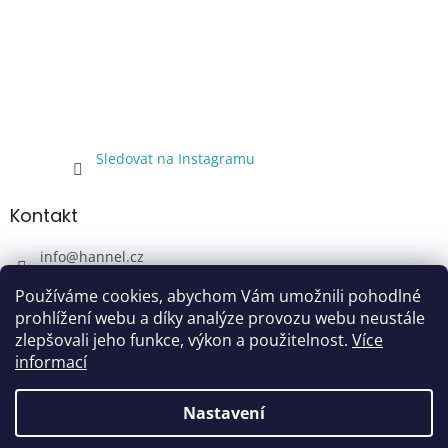
Sledovat na Instagramu
Kontakt
info
@
hannel.cz
+420733345621
Používáme cookies, abychom Vám umožnili pohodlné
Sledujte nás!
prohlížení webu a díky analýze provozu webu neustále
zlepšovali jeho funkce, výkon a použitelnost.
Více
hannel.cz
informací
Nastavení
Vytvořil Shoptet