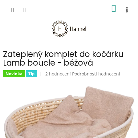
Přejít
NÁKUP
na
obsah
KOŠÍK
Zateplený komplet do kočárku
Lamb boucle - béžová
Průměrné
2 hodnocení
Podrobnosti hodnocení
Novinka
Tip
hodnocení
produktu
je
5,0
z
5
hvězdiček.