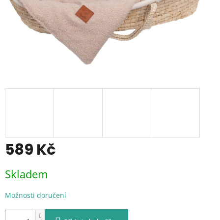
589 Kč
Měrná
Skladem
cena:
Možnosti doručení