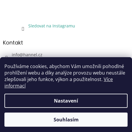
Sledovat na Instagramu
Kontakt
info
@
hannel.cz
+420733345621
Používáme cookies, abychom Vám umožnili pohodlné
Sledujte nás!
prohlížení webu a díky analýze provozu webu neustále
zlepšovali jeho funkce, výkon a použitelnost.
Více
hannel.cz
informací
Nastavení
Vytvořil Shoptet
Souhlasím
Copyright 2026
Hannel
. Všechna práva vyhrazena.