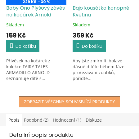
229 Kč
–30 %
Baby Ono Plyšový závěs
Bajo kousátko konopné
na kočárek Arnold
Květina
Skladem
Skladem
Průměrné
Průměrné
hodnocení
hodnocení
159 Kč
359 Kč
produktu
produktu
je
je
Do košíku
Do košíku
5,0
5,0
z
z
Přívěsek na kočárek z
Aby jste zmírnili bolavé
5
5
kolekce FAIRY TALES -
dásně dítěte během fáze
hvězdiček.
hvězdiček.
ARMADILLO ARNOLD
prořezávání zoubků,
seznamuje dítě s...
pořiďte...
ZOBRAZIT VŠECHNY SOUVISEJÍCÍ PRODUKTY
Popis
Podobné (2)
Hodnocení (1)
Diskuze
Detailní popis produktu