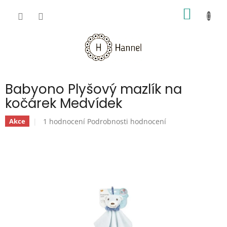
Přejít
NÁKUP
na
obsah
KOŠÍK
Babyono Plyšový mazlík na
kočárek Medvídek
Průměrné
1 hodnocení
Podrobnosti hodnocení
Akce
hodnocení
produktu
je
5,0
z
5
hvězdiček.