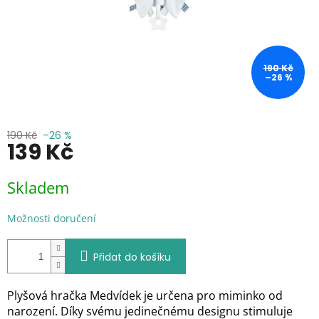
190 Kč
–26 %
190 Kč
–26 %
139 Kč
Měrná
Skladem
cena:
Možnosti doručení
Přidat do košíku
Plyšová hračka Medvídek je určena pro miminko od
narození. Díky svému jedinečnému designu stimuluje