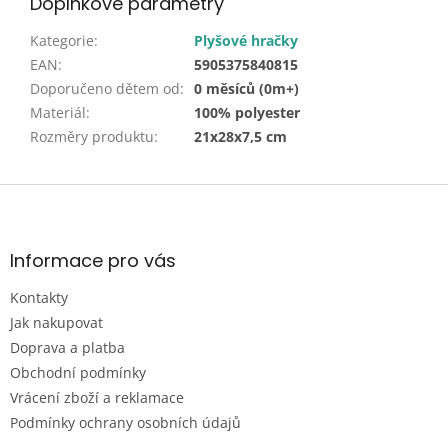
Doplňkové parametry
Kategorie
:
Plyšové hračky
EAN
:
5905375840815
Doporučeno dětem od
:
0 měsíců (0m+)
Materiál
:
100% polyester
Rozměry produktu
:
21x28x7,5 cm
Z
á
p
a
Informace pro vás
t
Kontakty
í
Jak nakupovat
Doprava a platba
Obchodní podmínky
Vrácení zboží a reklamace
Podmínky ochrany osobních údajů