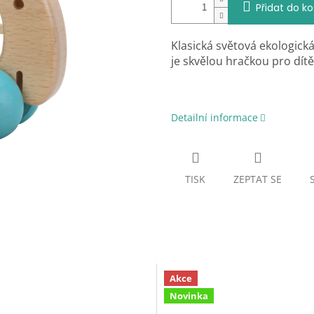
Přidat do ko
Klasická světová ekologick
je skvělou hračkou pro dít
Detailní informace
TISK
ZEPTAT SE
Akce
Novinka