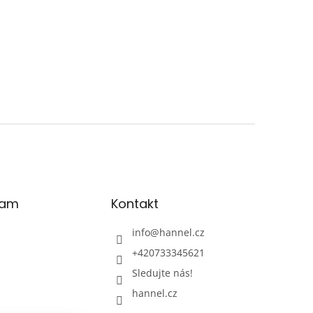
ram
Kontakt
info
@
hannel.cz
+420733345621
Sledujte nás!
hannel.cz