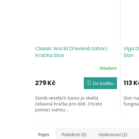
Classic World Dřevěná tahací
Viga D
hračka Slon
Slon
Skladem
Průměrné
Průměr
hodnocení
hodnoc
produktu
produk
279 Kč
113 K
Do košíku
je
je
5,0
5,0
Sloník veselých barev je skvělá
Slon na
z
z
zábavná hračka pro dítě. Chcete
fungova
5
5
pomoci svému...
hvězdiček.
hvězdič
Popis
Podobné (5)
Hodnocení (2)