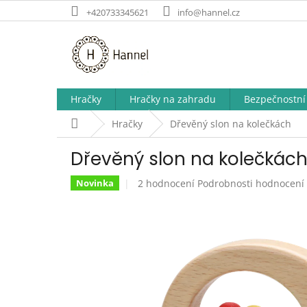
Přejít
+420733345621
info@hannel.cz
na
obsah
Hračky
Hračky na zahradu
Bezpečnostní 
Domů
Hračky
Dřevěný slon na kolečkách
Dřevěný slon na kolečkác
Průměrné
2 hodnocení
Podrobnosti hodnocení
Novinka
hodnocení
produktu
je
5,0
z
5
hvězdiček.