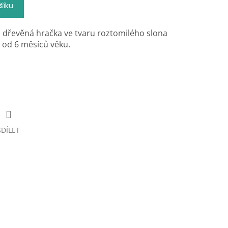
šíku
á dřevěná hračka ve tvaru roztomilého slona
ě od 6 měsíců věku.
SDÍLET