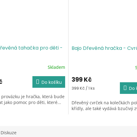
řevěná tahačka pro děti -
Bajo Dřevěná hračka - Cvr
Skladem
né
Průměrné
ení
hodnocení
399 Kč
tu
produktu
č
Do košíku
je
Měrná
399 Kč / 1 ks
Do 
5,0
cena:
 provázku je hračka, která bude
z
t jako pomoc pro děti, které...
Dřevěný cvrček na kolečkách p
5
křídly, ale také vydává bzučivý z
ek.
hvězdiček.
Diskuze