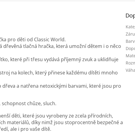
Dop
Kate
Záru
ka pro děti od Classic World.
Barv
lá dřevěná tlačná hračka, která umožní dětem i o něco
Dopo
Mate
tko, které při třesu vydává příjemný zvuk a uklidňuje
Roz
Váha
 stroj na kolech, který přinese každému dítěti mnoho
o dřeva a natřena netoxickými barvami, které jsou pro
, schopnost chůze, sluch.
ší děti, které jsou vyrobeny ze zcela přírodních,
ch materiálů, díky nimž jsou stoprocentně bezpečné a
í, ale i pro vaše dítě.