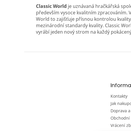
Classic World
je uznávaná hračkářská spole
především vysoce kvalitním zpracováním. Víme
World to zajišťuje přísnou kontrolou kval
mezinárodní standardy kvality. Classic Wor
vyrábí jeden nový strom na každý pokácen
Z
á
p
a
t
Informa
í
Kontakty
Jak nakup
Doprava a
Obchodní
Vrácení zb