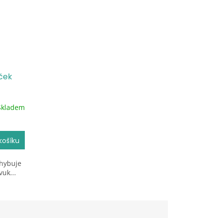
ček
Skladem
košíku
ohybuje
vuk...