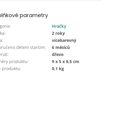
lňkové parametry
gorie
:
Hračky
ka
:
2 roky
a
:
vícebarevný
ručeno dětem starším
:
6 měsíců
riál
:
dřevo
měry produktu
:
9 x 5 x 8,5 cm
 produktu
:
0,1 kg