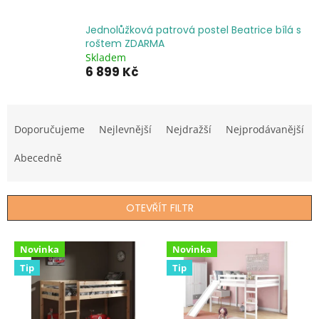
Jednolůžková patrová postel Beatrice bílá s
roštem ZDARMA
Skladem
6 899 Kč
Ř
a
Doporučujeme
Nejlevnější
Nejdražší
Nejprodávanější
z
e
Abecedně
n
í
p
OTEVŘÍT FILTR
r
o
V
d
Novinka
Novinka
ý
u
Tip
Tip
p
k
i
t
s
ů