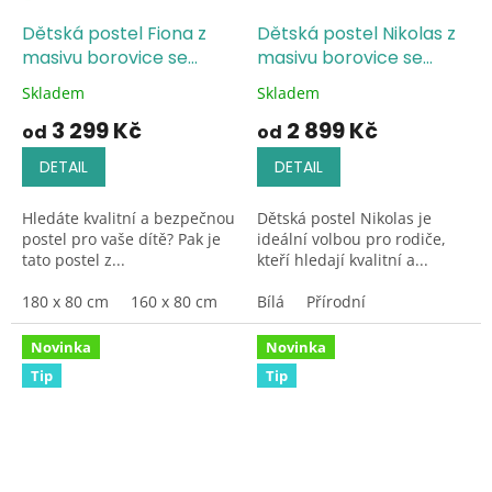
Dětská postel Fiona z
Dětská postel Nikolas z
masivu borovice se
masivu borovice se
zábranou
zábranou
Skladem
Skladem
Průměrné
Průměrné
hodnocení
hodnocení
3 299 Kč
2 899 Kč
od
od
produktu
produktu
je
je
DETAIL
DETAIL
5,0
5,0
z
z
Hledáte kvalitní a bezpečnou
Dětská postel Nikolas je
5
5
postel pro vaše dítě? Pak je
ideální volbou pro rodiče,
hvězdiček.
hvězdiček.
tato postel z...
kteří hledají kvalitní a...
180 x 80 cm
160 x 80 cm
Bílá
Přírodní
Novinka
Novinka
Tip
Tip