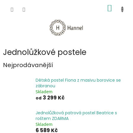
Přejít
NÁKUP
na
obsah
KOŠÍK
Jednolůžkové postele
Nejprodávanější
Dětská postel Fiona z masivu borovice se
zábranou
Skladem
3 299 Kč
od
Jednolůžková patrová postel Beatrice s
roštem ZDARMA
Skladem
6 589 Kč