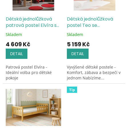
p
r
o
d
Dětská jednolůžková
Dětská jednolůžková
u
patrová postel Elvíra s
postel Teo se
k
roštem ZDARMA
skluzavkou / bílá
Skladem
Skladem
Průměrné
Průměrné
t
hodnocení
hodnocení
4 609 Kč
5 159 Kč
ů
produktu
produktu
je
je
DETAIL
DETAIL
5,0
5,0
z
z
Patrová postel Elvíra -
Vyvýšené dětské postele -
5
5
Ideální volba pro dětské
Komfort, zábava a bezpečí v
hvězdiček.
hvězdiček.
pokoje
jednom Nabízíme...
Tip