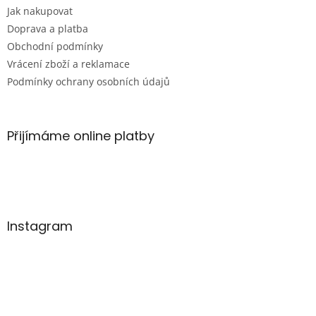
r
Jak nakupovat
v
Doprava a platba
k
Obchodní podmínky
y
Vrácení zboží a reklamace
v
ý
Podmínky ochrany osobních údajů
p
i
s
u
Přijímáme online platby
Instagram