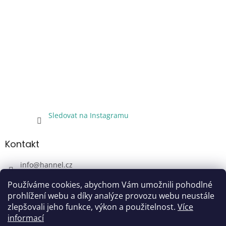
Sledovat na Instagramu
Kontakt
info
@
hannel.cz
+420733345621
Používáme cookies, abychom Vám umožnili pohodlné
Sledujte nás!
prohlížení webu a díky analýze provozu webu neustále
zlepšovali jeho funkce, výkon a použitelnost.
Více
hannel.cz
informací