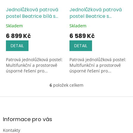
Jednolůžková patrová
Jednolůžková patrová
postel Beatrice bílá s
postel Beatrice s
roštem ZDARMA
roštem ZDARMA
Skladem
Skladem
Průměrné
Průměrné
hodnocení
hodnocení
6 899 Kč
6 589 Kč
produktu
produktu
je
je
DETAIL
DETAIL
5,0
5,0
z
z
Patrová jednolůžková postel:
Patrová jednolůžková postel:
5
5
Multifunkční a prostorově
Multifunkční a prostorově
hvězdiček.
hvězdiček.
úsporné řešení pro...
úsporné řešení pro...
6
položek celkem
O
v
l
Z
á
á
d
p
a
a
Informace pro vás
c
t
í
Kontakty
í
p