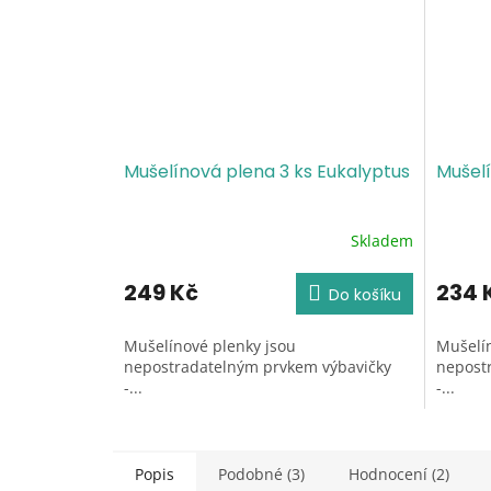
Mušelínová plena 3 ks Eukalyptus
Mušelí
Skladem
Průměrné
Průměr
hodnocení
hodnoc
produktu
produk
249 Kč
234 
Do košíku
je
je
5,0
5,0
Mušelínové plenky jsou
Mušelín
z
z
nepostradatelným prvkem výbavičky
nepost
5
5
-...
-...
hvězdiček.
hvězdič
Popis
Podobné (3)
Hodnocení (2)