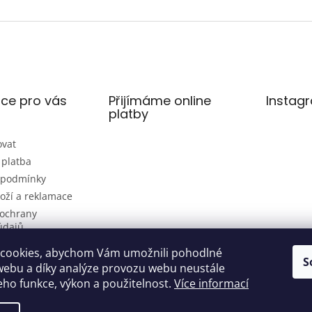
ce pro vás
Přijímáme online
Instag
platby
ovat
 platba
 podmínky
oží a reklamace
ochrany
údajů
cookies, abychom Vám umožnili pohodlné
S
webu a díky analýze provozu webu neustále
jeho funkce, výkon a použitelnost.
Více informací