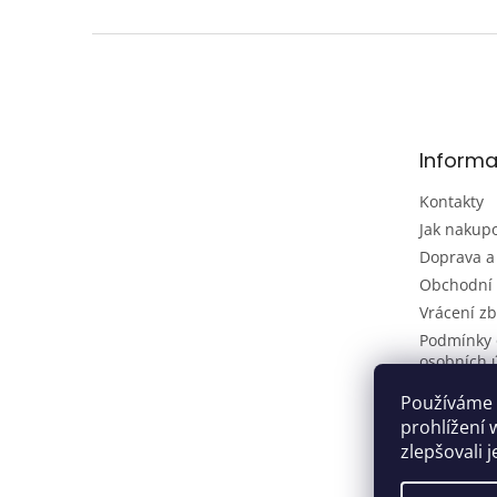
Z
á
p
a
t
Informa
í
Kontakty
Jak nakup
Doprava a
Obchodní
Vrácení zb
Podmínky 
osobních 
Používáme 
prohlížení 
zlepšovali 