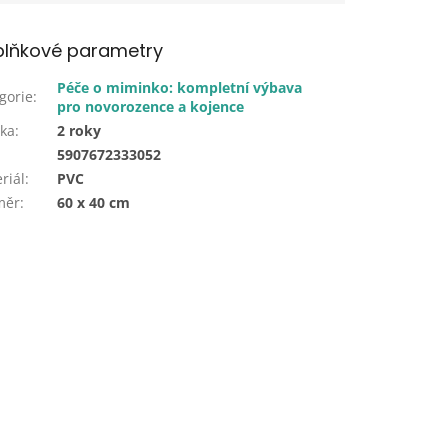
lňkové parametry
Péče o miminko: kompletní výbava
gorie
:
pro novorozence a kojence
ka
:
2 roky
:
5907672333052
riál
:
PVC
měr
:
60 x 40 cm