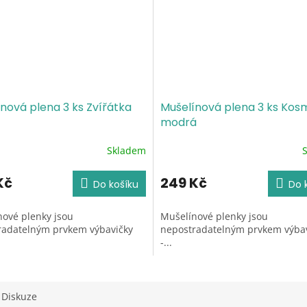
nová plena 3 ks Zvířátka
Mušelínová plena 3 ks Kos
modrá
Skladem
né
Průměrné
ení
hodnocení
tu
produktu
Kč
249 Kč
Do košíku
Do 
je
5,0
ové plenky jsou
Mušelínové plenky jsou
z
radatelným prvkem výbavičky
nepostradatelným prvkem výba
5
-...
ek.
hvězdiček.
Diskuze