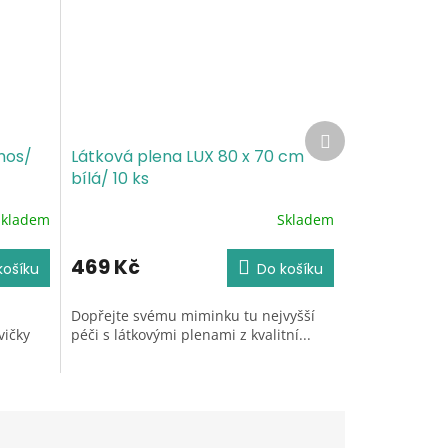
Další
produkt
mos/
Látková plena LUX 80 x 70 cm
bílá/ 10 ks
Skladem
Skladem
Průměrné
hodnocení
produktu
469 Kč
košíku
Do košíku
je
5,0
Dopřejte svému miminku tu nejvyšší
z
vičky
péči s látkovými plenami z kvalitní...
5
hvězdiček.