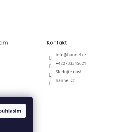
ram
Kontakt
info
@
hannel.cz
+420733345621
Sledujte nás!
hannel.cz
ouhlasím
Sledovat na
Instagramu