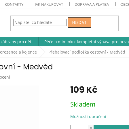
KONTAKTY
JAK NAKUPOVAT
DOPRAVA A PLATBA
OBC
HLEDAT
zábrany pro děti
Péče o miminko: kompletní výbava pro novo
orozence a kojence
Přebalovací podložka cestovní - Medvěd
tovní - Medvěd
ocení
109 Kč
Měrná
Skladem
cena:
Možnosti doručení