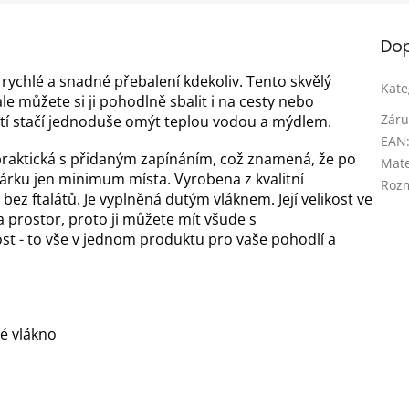
Dop
rychlé a snadné přebalení kdekoliv. Tento skvělý
Kate
e můžete si ji pohodlně sbalit i na cesty nebo
Záru
í stačí jednoduše omýt teplou vodou a mýdlem.
EAN
raktická s přidaným zapínáním, což znamená, že po
Mate
čárku jen minimum místa. Vyrobena z kvalitní
Roz
 bez ftalátů. Je vyplněná dutým vláknem. Její velikost ve
 prostor, proto ji můžete mít všude s
st - to vše v jednom produktu pro vaše pohodlí a
vé vlákno