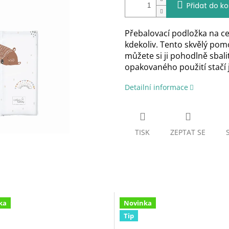
Přidat do ko
Přebalovací podložka na ce
kdekoliv. Tento skvělý pom
můžete si ji pohodlně sbal
opakovaného použití stačí
Detailní informace
TISK
ZEPTAT SE
ka
Novinka
Tip