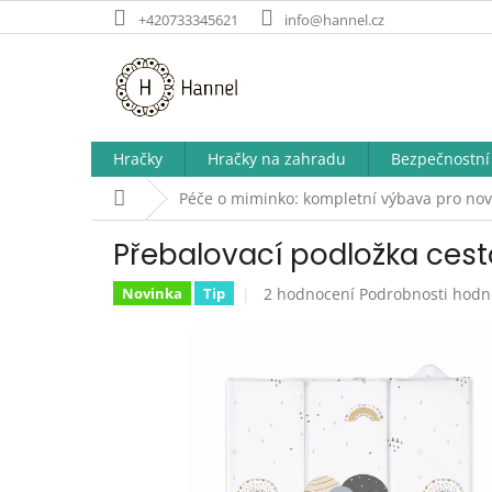
Přejít
+420733345621
info@hannel.cz
na
obsah
Hračky
Hračky na zahradu
Bezpečnostní 
Domů
Péče o miminko: kompletní výbava pro nov
Přebalovací podložka ces
Průměrné
2 hodnocení
Podrobnosti hodn
Novinka
Tip
hodnocení
produktu
je
5,0
z
5
hvězdiček.