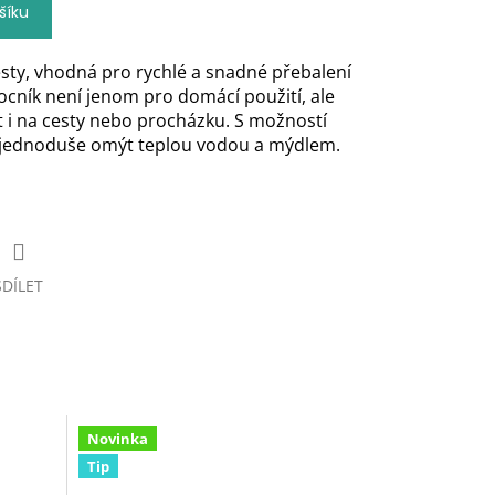
šíku
sty, vhodná pro rychlé a snadné přebalení
ocník není jenom pro domácí použití, ale
it i na cesty nebo procházku. S možností
 jednoduše omýt teplou vodou a mýdlem.
SDÍLET
Novinka
Tip