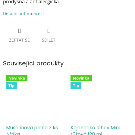
prodyšná a antialergická.
Detailní informace
ZEPTAT SE
SDÍLET
Související produkty
Novinka
Novinka
Tip
Tip
Mušelínová plena 3 ks
Kojenecká láhev Mini
Afrika
růžová 120 ml