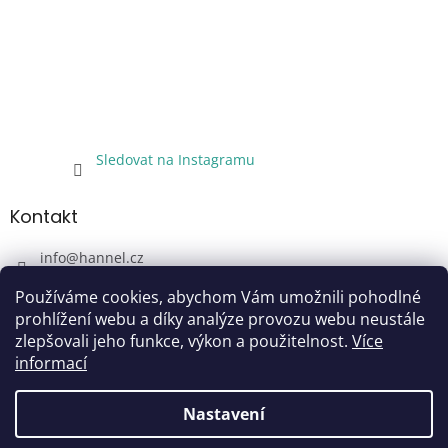
Sledovat na Instagramu
Kontakt
info
@
hannel.cz
+420733345621
Používáme cookies, abychom Vám umožnili pohodlné
Sledujte nás!
prohlížení webu a díky analýze provozu webu neustále
zlepšovali jeho funkce, výkon a použitelnost.
Více
hannel.cz
informací
Nastavení
Vytvořil Shoptet