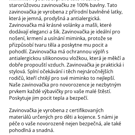
starorůžovou zavinovačku ze 100% bavlny. Tato
zavinovačka je vyrobena z přírodní bavlněné latky,
která je jemná, prodyšná a antialergická.
Zavinovačka má krásné volánky a mašli, které
dodávají eleganci a šik. Zavinovačka je ideální pro
nošení, krmení a usínání miminka, protože se
přizpůsobí tvaru těla a poskytne mu pocit a
pohodlí. Zavinovačka má ochrannou výplň s
antialergickou silikonovou vložkou, která je měkčí a
dobře propouští vzduch. Zavinovačka je praktická i
stylová. Splní očekávání i těch nejnáročnějších
rodičů, kteří chtějí pro své miminko to nejlepší.
Naše zavinovačka pro novorozence je nezbytným
prvkem každé výbavičky pro vaše malé štěstí.
Poskytuje jim pocit tepla a bezpečí.
Zavinovačka je vyrobena z certifikovaných
materiálů určených pro děti a kojence. S námi je
péče o vaše novorozeně nejen bezpečná, ale také
pohodlná a snadná.