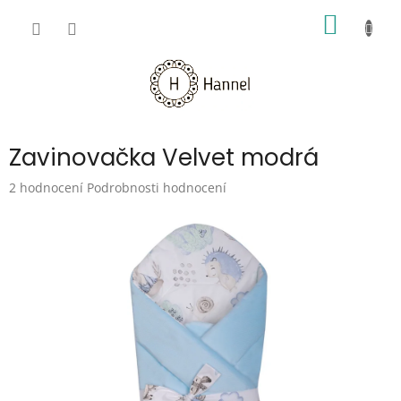
Přejít
NÁKUP
na
obsah
KOŠÍK
Zavinovačka Velvet modrá
Průměrné
2 hodnocení
Podrobnosti hodnocení
hodnocení
produktu
je
5,0
z
5
hvězdiček.