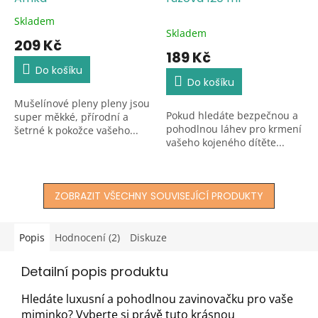
Skladem
Průměrné
Skladem
hodnocení
209 Kč
produktu
189 Kč
je
Do košíku
5,0
Do košíku
z
Mušelínové pleny pleny jsou
5
Pokud hledáte bezpečnou a
super měkké, přírodní a
hvězdiček.
pohodlnou láhev pro krmení
šetrné k pokožce vašeho...
vašeho kojeného dítěte...
ZOBRAZIT VŠECHNY SOUVISEJÍCÍ PRODUKTY
Popis
Hodnocení (2)
Diskuze
Detailní popis produktu
Hledáte luxusní a pohodlnou zavinovačku pro vaše
miminko? Vyberte si právě tuto krásnou