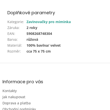
Doplňkové parametry
Kategorie
:
Zavinovačky pro miminka
Záruka
:
2 roky
EAN
:
5908268748304
Barva
:
růžová
Materiál
:
100% bavlna/ velvet
Rozměr
:
cca 75 x 75 cm
Z
á
p
a
Informace pro vás
t
Kontakty
í
Jak nakupovat
Doprava a platba
Obchodní podmínky