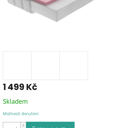
1 499 Kč
Měrná
Skladem
cena:
Možnosti doručení