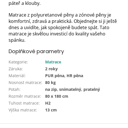
páteř a klouby.
Matrace z polyuretanové pěny a zónové pěny je
komfortní, zdravá a praktická. Objednejte si ji ještě
dnes a uvidíte, jak spokojeně budete spát. Tato
matrace je skvělou investicí do kvality vašeho
spánku.
Doplňkové parametry
Kategorie
:
Matrace
Záruka
:
2 roky
Materiál
:
PUR pěna, HR pěna
Nosnost matrace
:
80 kg
Potah
:
na zip, snímatelný, pratelný
Rozměr matrace
:
80 x 180 cm
Tuhost matrace
:
H2
Výška matrace
:
13 cm
Z