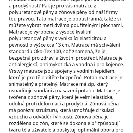
a prodyšnost? Pak je pro vás matrace z
polyuretanové pěny a zónové pěny od naší firmy
tou pravou. Tato matrace je oboustranná, takže si
můžete vybrat mezi dvěma použitelnými plochami.
Matrace je vyrobena z vysoce kvalitní
polyuretanové pěny s vynikající elasticitou a
pevností o výšce cca 13 cm. Matrace má schválení
standardu Oko-Tex 100, což znamená, že je
bezpečná pro zdraví a životní prostředí. Matrace je
antialergická, antimykotická a vhodná i pro kojence.
Vrstvy matrace jsou spojeny s vodním lepidlem,
které je pro tělo dítěte bezpečné. Potah matrace je
snímatelný a pratelný. Matrace má zip, který
usnadňuje sundání a nasazení potahu. Matrace je
tvořena z zónové pěny, která je velmi elastická,
odolná proti deformaci a prodyšná. Zónová pěna
má porézní strukturu, která umožňuje cirkulaci
vzduchu a odvádění vlhkosti. Zónová pěna je
rozdělena do zón, které se dokonale přizpůsobují
tvaru těla uživatele a poskytují optimální oporu pro