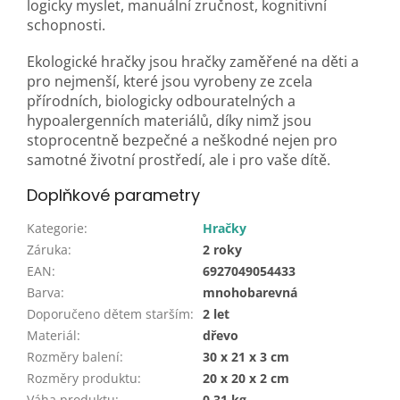
logicky myslet, manuální zručnost, kognitivní
schopnosti.
Ekologické hračky jsou hračky zaměřené na děti a
pro nejmenší, které jsou vyrobeny ze zcela
přírodních, biologicky odbouratelných a
hypoalergenních materiálů, díky nimž jsou
stoprocentně bezpečné a neškodné nejen pro
samotné životní prostředí, ale i pro vaše dítě.
Doplňkové parametry
Kategorie
:
Hračky
Záruka
:
2 roky
EAN
:
6927049054433
Barva
:
mnohobarevná
Doporučeno dětem starším
:
2 let
Materiál
:
dřevo
Rozměry balení
:
30 x 21 x 3 cm
Rozměry produktu
:
20 x 20 x 2 cm
Váha produktu
:
0,31 kg