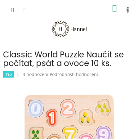
Přejít
NÁKUP
na
obsah
KOŠÍK
Classic World Puzzle Naučit se
počítat, psát a ovoce 10 ks.
Průměrné
3 hodnocení
Podrobnosti hodnocení
Tip
hodnocení
produktu
je
5,0
z
5
hvězdiček.