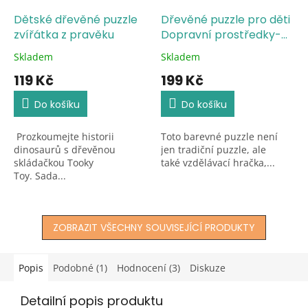
Dětské dřevěné puzzle
Dřevěné puzzle pro děti
zvířátka z pravěku
Dopravní prostředky-
auta
Skladem
Skladem
Průměrné
Průměrné
hodnocení
hodnocení
119 Kč
199 Kč
produktu
produktu
je
je
Do košíku
Do košíku
5,0
5,0
z
z
Prozkoumejte historii
Toto barevné puzzle není
5
5
dinosaurů s dřevěnou
jen tradiční puzzle, ale
hvězdiček.
hvězdiček.
skládačkou Tooky
také vzdělávací hračka,...
Toy. Sada...
ZOBRAZIT VŠECHNY SOUVISEJÍCÍ PRODUKTY
Popis
Podobné (1)
Hodnocení (3)
Diskuze
Detailní popis produktu