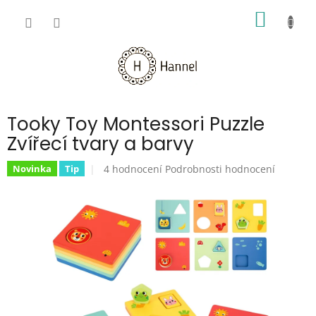
Přejít
NÁKUP
na
obsah
KOŠÍK
Tooky Toy Montessori Puzzle
Zvířecí tvary a barvy
Průměrné
4 hodnocení
Podrobnosti hodnocení
Novinka
Tip
hodnocení
produktu
je
5,0
z
5
hvězdiček.