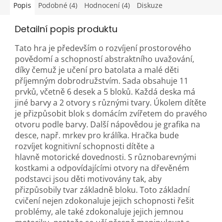
Popis
Podobné (4)
Hodnocení (4)
Diskuze
Detailní popis produktu
Tato hra je především o rozvíjení prostorového
povědomí a schopností abstraktního uvažování,
díky čemuž je učení pro batolata a malé děti
příjemným dobrodružstvím. Sada obsahuje 11
prvků, včetně 6 desek a 5 bloků. Každá deska má
jiné barvy a 2 otvory s různými tvary. Úkolem dítěte
je přizpůsobit blok s domácím zvířetem do pravého
otvoru podle barvy. Další nápovědou je grafika na
desce, např. mrkev pro králíka. Hračka bude
rozvíjet kognitivní schopnosti dítěte a
hlavně motorické dovednosti. S různobarevnými
kostkami a odpovídajícími otvory na dřevěném
podstavci jsou děti motivovány tak, aby
přizpůsobily tvar základně bloku. Toto základní
cvičení nejen zdokonaluje jejich schopnosti řešit
problémy, ale také zdokonaluje jejich jemnou