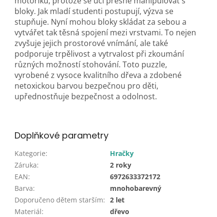
motoriku, protože se učí přesně manipulovat s
bloky. Jak mladí studenti postupují, výzva se
stupňuje. Nyní mohou bloky skládat za sebou a
vytvářet tak těsná spojení mezi vrstvami. To nejen
zvyšuje jejich prostorové vnímání, ale také
podporuje trpělivost a vytrvalost při zkoumání
různých možností stohování. Toto puzzle,
vyrobené z vysoce kvalitního dřeva a zdobené
netoxickou barvou bezpečnou pro děti,
upřednostňuje bezpečnost a odolnost.
Doplňkové parametry
Kategorie
:
Hračky
Záruka
:
2 roky
EAN
:
6972633372172
Barva
:
mnohobarevný
Doporučeno dětem starším
:
2 let
Materiál
:
dřevo