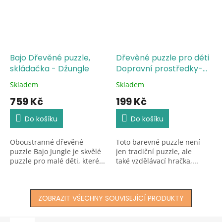
Bajo Dřevěné puzzle,
Dřevěné puzzle pro děti
skládačka - Džungle
Dopravní prostředky-
auta
Skladem
Skladem
Průměrné
Průměrné
hodnocení
hodnocení
759 Kč
199 Kč
produktu
produktu
je
je
Do košíku
Do košíku
5,0
5,0
z
z
Oboustranné dřevěné
Toto barevné puzzle není
5
5
puzzle Bajo Jungle je skvělé
jen tradiční puzzle, ale
hvězdiček.
hvězdiček.
puzzle pro malé děti, které...
také vzdělávací hračka,...
ZOBRAZIT VŠECHNY SOUVISEJÍCÍ PRODUKTY