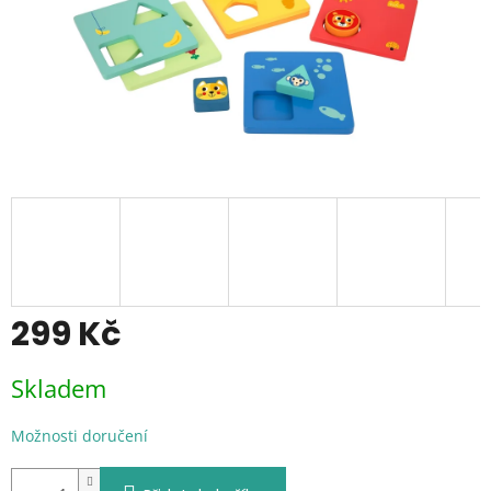
299 Kč
Měrná
Skladem
cena:
Možnosti doručení