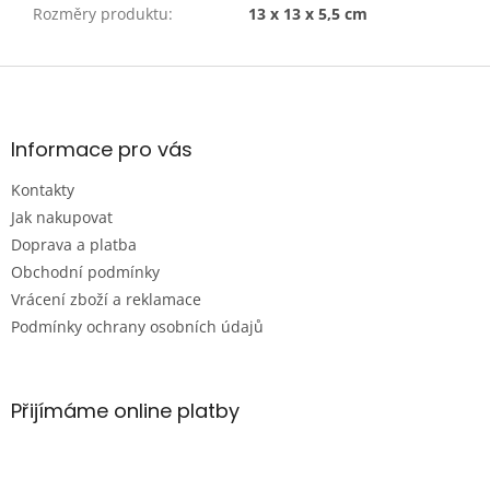
Rozměry produktu
:
13 x 13 x 5,5 cm
Z
á
p
a
Informace pro vás
t
Kontakty
í
Jak nakupovat
Doprava a platba
Obchodní podmínky
Vrácení zboží a reklamace
Podmínky ochrany osobních údajů
Přijímáme online platby