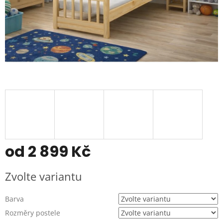
od
2 899 Kč
Měrná
Zvolte variantu
cena:
Barva
Rozměry postele