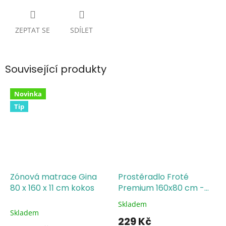
ZEPTAT SE
SDÍLET
Související produkty
Novinka
Tip
Zónová matrace Gina
Prostěradlo Froté
80 x 160 x 11 cm kokos
Premium 160x80 cm -
barva šedá
Skladem
Průměrné
Skladem
hodnocení
229 Kč
produktu