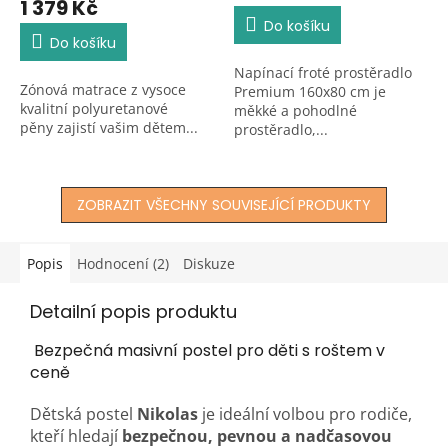
1 379 Kč
je
Do košíku
5,0
Do košíku
z
Napínací froté prostěradlo
5
Zónová matrace z vysoce
Premium 160x80 cm je
hvězdiček.
kvalitní polyuretanové
měkké a pohodlné
pěny zajistí vašim dětem...
prostěradlo,...
ZOBRAZIT VŠECHNY SOUVISEJÍCÍ PRODUKTY
Popis
Hodnocení (2)
Diskuze
Detailní popis produktu
Bezpečná masivní postel pro děti s roštem v
ceně
Dětská postel
Nikolas
je ideální volbou pro rodiče,
kteří hledají
bezpečnou, pevnou a nadčasovou