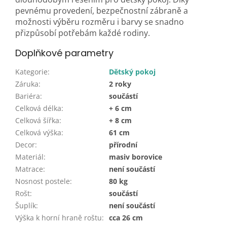
pevnému provedení, bezpečnostní zábraně a
možnosti výběru rozměru i barvy se snadno
přizpůsobí potřebám každé rodiny.
Doplňkové parametry
Kategorie
:
Dětský pokoj
Záruka
:
2 roky
Bariéra
:
součástí
Celková délka
:
+ 6 cm
Celková šířka
:
+ 8 cm
Celková výška
:
61 cm
Decor
:
přírodní
Materiál
:
masiv borovice
Matrace
:
není součástí
Nosnost postele
:
80 kg
Rošt
:
součástí
Šuplík
:
není součástí
Výška k horní hraně roštu
:
cca 26 cm