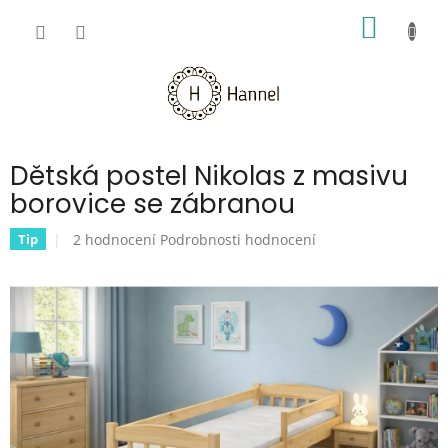
Přejít
NÁKUP
na
obsah
KOŠÍK
Dětská postel Nikolas z masivu
borovice se zábranou
Průměrné
2 hodnocení
Podrobnosti hodnocení
Tip
hodnocení
produktu
je
5,0
z
5
hvězdiček.