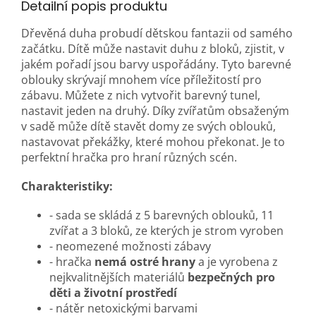
Detailní popis produktu
Dřevěná duha probudí dětskou fantazii od samého
začátku. Dítě může nastavit duhu z bloků, zjistit, v
jakém pořadí jsou barvy uspořádány. Tyto barevné
oblouky skrývají mnohem více příležitostí pro
zábavu. Můžete z nich vytvořit barevný tunel,
nastavit jeden na druhý. Díky zvířatům obsaženým
v sadě může dítě stavět domy ze svých oblouků,
nastavovat překážky, které mohou překonat. Je to
perfektní hračka pro hraní různých scén.
Charakteristiky:
- sada se skládá z 5 barevných oblouků, 11
zvířat a 3 bloků, ze kterých je strom vyroben
- neomezené možnosti zábavy
- hračka
nemá ostré hrany
a je vyrobena z
nejkvalitnějších materiálů
bezpečných pro
děti a životní prostředí
- nátěr netoxickými barvami