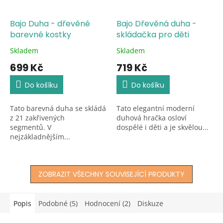
Bajo Duha - dřevěné
Bajo Dřevěná duha -
barevné kostky
skládačka pro děti
Skladem
Skladem
Průměrné
Průměrné
hodnocení
hodnocení
699 Kč
719 Kč
produktu
produktu
je
je
Do košíku
Do košíku
5,0
5,0
z
z
Tato barevná duha se skládá
Tato elegantní moderní
5
5
z 21 zakřivených
duhová hračka osloví
hvězdiček.
hvězdiček.
segmentů. V
dospělé i děti a je skvělou...
nejzákladnějším...
ZOBRAZIT VŠECHNY SOUVISEJÍCÍ PRODUKTY
Popis
Podobné (5)
Hodnocení (2)
Diskuze