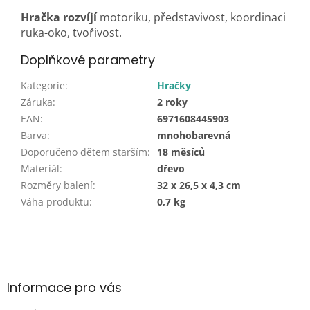
Hračka rozvíjí
motoriku, představivost, koordinaci
ruka-oko, tvořivost.
Doplňkové parametry
Kategorie
:
Hračky
Záruka
:
2 roky
EAN
:
6971608445903
Barva
:
mnohobarevná
Doporučeno dětem starším
:
18 měsíců
Materiál
:
dřevo
Rozměry balení
:
32 x 26,5 x 4,3 cm
Váha produktu
:
0,7 kg
Z
á
p
a
Informace pro vás
t