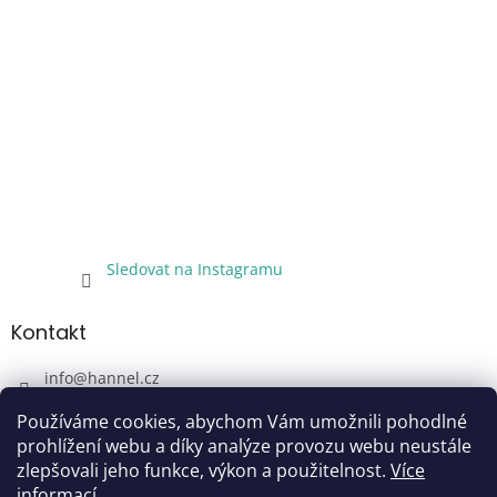
Sledovat na Instagramu
Kontakt
info
@
hannel.cz
+420733345621
Používáme cookies, abychom Vám umožnili pohodlné
Sledujte nás!
prohlížení webu a díky analýze provozu webu neustále
zlepšovali jeho funkce, výkon a použitelnost.
Více
hannel.cz
informací