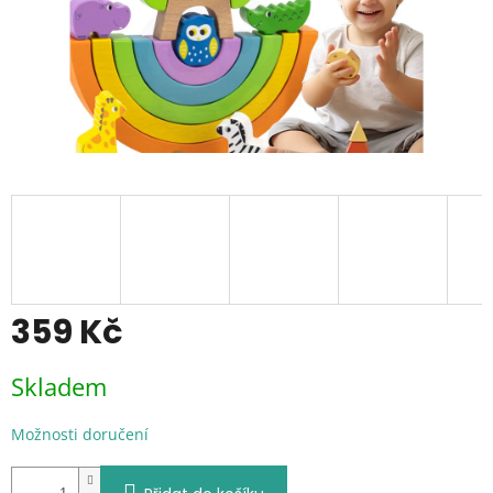
359 Kč
Měrná
Skladem
cena:
Možnosti doručení