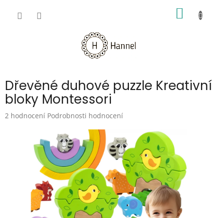
Přejít
NÁKUP
na
obsah
KOŠÍK
Dřevěné duhové puzzle Kreativní
bloky Montessori
Průměrné
2 hodnocení
Podrobnosti hodnocení
hodnocení
produktu
je
5,0
z
5
hvězdiček.